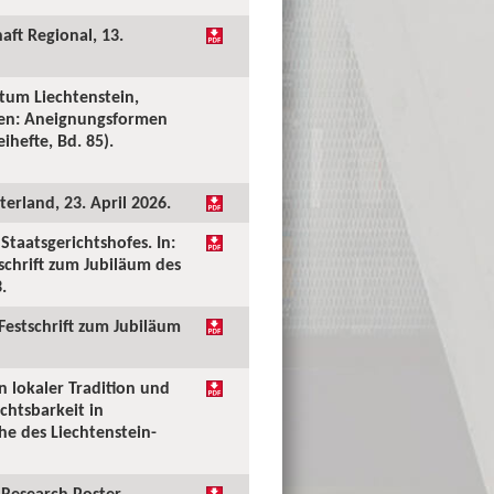
aft Regional, 13.
tum Liechtenstein,
ken: Aneignungsformen
ihefte, Bd. 85).
erland, 23. April 2026.
taatsgerichtshofes. In:
tschrift zum Jubiläum des
.
 Festschrift zum Jubiläum
n lokaler Tradition und
chtsbarkeit in
he des Liechtenstein-
Research Poster.