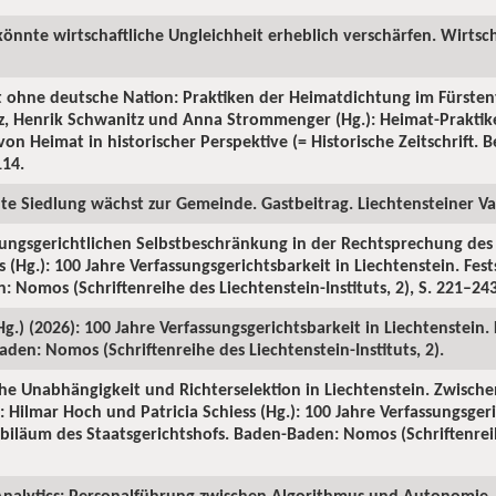
könnte wirtschaftliche Ungleichheit erheblich verschärfen. Wirtsch
t ohne deutsche Nation: Praktiken der Heimatdichtung im Fürsten
tz, Henrik Schwanitz und Anna Strommenger (Hg.): Heimat-Prakti
on Heimat in historischer Perspektive (= Historische Zeitschrift. Be
114.
ute Siedlung wächst zur Gemeinde. Gastbeitrag. Liechtensteiner Vat
sungsgerichtlichen Selbstbeschränkung in der Rechtsprechung des S
 (Hg.): 100 Jahre Verfassungsgerichtsbarkeit in Liechtenstein. Fes
 Nomos (Schriftenreihe des Liechtenstein-Instituts, 2), S. 221–243
(Hg.) (2026): 100 Jahre Verfassungsgerichtsbarkeit in Liechtenstein.
den: Nomos (Schriftenreihe des Liechtenstein-Instituts, 2).
iche Unabhängigkeit und Richterselektion in Liechtenstein. Zwische
 Hilmar Hoch und Patricia Schiess (Hg.): 100 Jahre Verfassungsgeri
Jubiläum des Staatsgerichtshofs. Baden-Baden: Nomos (Schriftenrei
nalytics: Personalführung zwischen Algorithmus und Autonomie. 