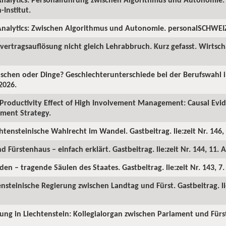
Institut.
nalytics: Zwischen Algorithmus und Autonomie. personalSCHWEIZ.
ertragsauflösung nicht gleich Lehrabbruch. Kurz gefasst. Wirtscha
chen oder Dinge? Geschlechterunterschiede bei der Berufswahl in
2026.
Productivity Effect of High Involvement Management: Causal Ev
ment Strategy.
chtensteinische Wahlrecht im Wandel. Gastbeitrag. lie:zeit Nr. 146, 
d Fürstenhaus – einfach erklärt. Gastbeitrag. lie:zeit Nr. 144, 11. A
en – tragende Säulen des Staates. Gastbeitrag. lie:zeit Nr. 143, 7
ensteinische Regierung zwischen Landtag und Fürst. Gastbeitrag. lie
rung in Liechtenstein: Kollegialorgan zwischen Parlament und Fürst