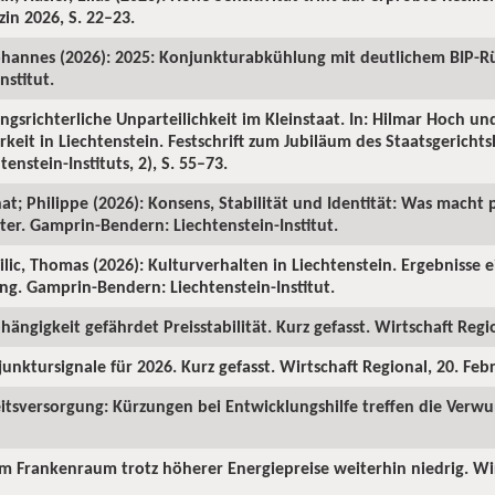
in 2026, S. 22–23.
ohannes (2026): 2025: Konjunkturabkühlung mit deutlichem BIP-R
nstitut.
ngsrichterliche Unparteilichkeit im Kleinstaat. In: Hilmar Hoch und
rkeit in Liechtenstein. Festschrift zum Jubiläum des Staatsgericht
enstein-Instituts, 2), S. 55–73.
hat; Philippe (2026): Konsens, Stabilität und Identität: Was macht p
ter. Gamprin-Bendern: Liechtenstein-Institut.
Milic, Thomas (2026): Kulturverhalten in Liechtenstein. Ergebnisse 
ng. Gamprin-Bendern: Liechtenstein-Institut.
hängigkeit gefährdet Preisstabilität. Kurz gefasst. Wirtschaft Regi
junktursignale für 2026. Kurz gefasst. Wirtschaft Regional, 20. Feb
itsversorgung: Kürzungen bei Entwicklungshilfe treffen die Verw
 im Frankenraum trotz höherer Energiepreise weiterhin niedrig. Wi