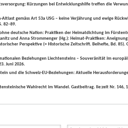
tsversorgung: Kürzungen bei Entwicklungshilfe treffen die Verwun
n-Altlast gemäss Art 53a USG – keine Verjährung und ewige Rückw
S. 82–89.
 ohne deutsche Nation: Praktiken der Heimatdichtung im Fürstent
wanitz und Anna Strommenger (Hg.): Heimat-Praktiken: Aneignung
orischer Perspektive (= Historische Zeitschrift. Beihefte, Bd. 85).
ernationalen Beziehungen Liechtensteins – Souveränität im europä
3. Juni 2026.
nstein und die Schweiz-EU-Beziehungen: Aktuelle Herausforderunge
tensteinische Wahlrecht im Wandel. Gastbeitrag. lie:zeit Nr. 146, 1