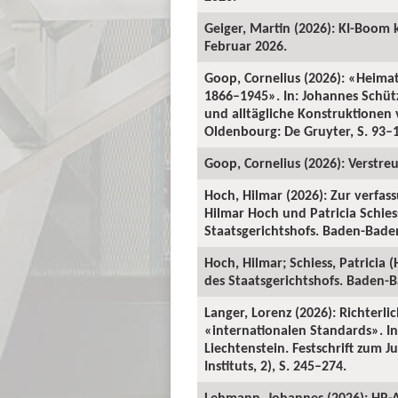
Geiger, Martin (2026): KI-Boom 
Februar 2026.
Goop, Cornelius (2026): «Heima
1866–1945». In: Johannes Schü
und alltägliche Konstruktionen v
Oldenbourg: De Gruyter, S. 93–
Goop, Cornelius (2026): Verstre
Hoch, Hilmar (2026): Zur verfas
Hilmar Hoch und Patricia Schiess
Staatsgerichtshofs. Baden-Baden:
Hoch, Hilmar; Schiess, Patricia 
des Staatsgerichtshofs. Baden-Ba
Langer, Lorenz (2026): Richterl
«internationalen Standards». In:
Liechtenstein. Festschrift zum 
Instituts, 2), S. 245–274.
Lehmann, Johannes (2026): HR-A