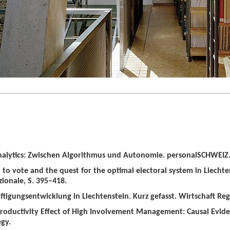
alytics: Zwischen Algorithmus und Autonomie. personalSCHWEIZ. 
t to vote and the quest for the optimal electoral system in Liechten
zionale, S. 395–418.
tigungsentwicklung in Liechtenstein. Kurz gefasst. Wirtschaft Regio
roductivity Effect of High Involvement Management: Causal Evid
gy.