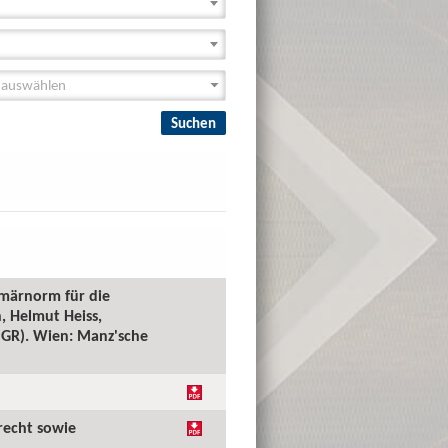
imärnorm für die
, Helmut Heiss,
(PGR). Wien: Manz'sche
recht sowie