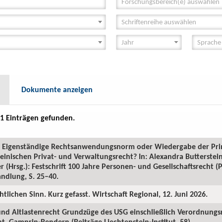
Forschungsbereich(e) auswählen
Schriftenreihe auswählen
Dokumente anzeigen
1 Einträgen gefunden.
GR: Eigenständige Rechtsanwendungsnorm oder Wiedergabe der Pr
inischen Privat- und Verwaltungsrecht? In: Alexandra Butterstein
 (Hrsg.): Festschrift 100 Jahre Personen- und Gesellschaftsrecht 
ndlung, S. 25–40.
htlichen Sinn. Kurz gefasst. Wirtschaft Regional, 12. Juni 2026.
 und Altlastenrecht Grundzüge des USG einschließlich Verordnungs
. Gamprin-Bendern (Beiträge Liechtenstein-Institut, 58).