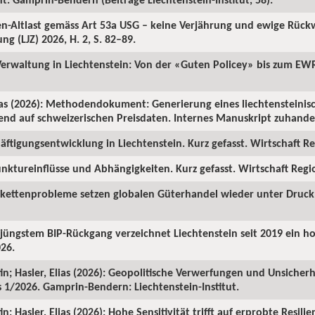
ren-Altlast gemäss Art 53a USG – keine Verjährung und ewige Rüc
ng (LJZ) 2026, H. 2, S. 82–89.
 Verwaltung in Liechtenstein: Von der «Guten Policey» bis zum EWR
as (2026): Methodendokument: Generierung eines liechtensteinisc
rend auf schweizerischen Preisdaten. Internes Manuskript zuhanden
ftigungsentwicklung in Liechtenstein. Kurz gefasst. Wirtschaft Reg
nktureinflüsse und Abhängigkeiten. Kurz gefasst. Wirtschaft Region
rkettenprobleme setzen globalen Güterhandel wieder unter Druck. 
z jüngstem BIP-Rückgang verzeichnet Liechtenstein seit 2019 ein 
026.
in; Hasler, Elias (2026): Geopolitische Verwerfungen und Unsicherh
us 1/2026. Gamprin-Bendern: Liechtenstein-Institut.
; Hasler, Elias (2026): Hohe Sensitivität trifft auf erprobte Resilie