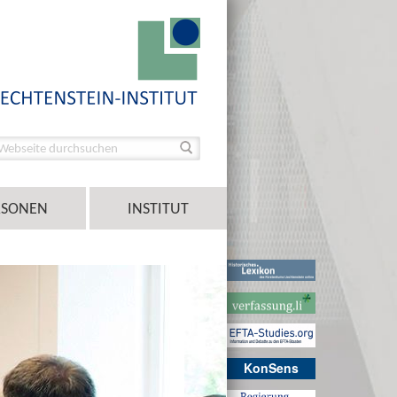
RSONEN
INSTITUT
KonSens