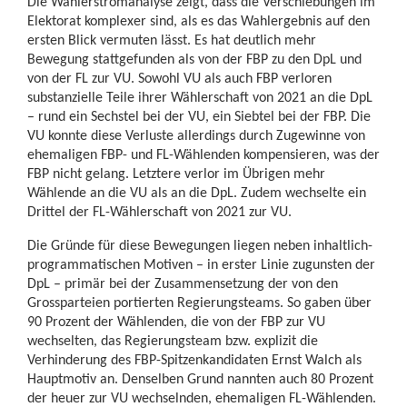
Die Wählerstromanalyse zeigt, dass die Verschiebungen im
Elektorat komplexer sind, als es das Wahlergebnis auf den
ersten Blick vermuten lässt. Es hat deutlich mehr
Bewegung stattgefunden als von der FBP zu den DpL und
von der FL zur VU. Sowohl VU als auch FBP verloren
substanzielle Teile ihrer Wählerschaft von 2021 an die DpL
– rund ein Sechstel bei der VU, ein Siebtel bei der FBP. Die
VU konnte diese Verluste allerdings durch Zugewinne von
ehemaligen FBP- und FL-Wählenden kompensieren, was der
FBP nicht gelang. Letztere verlor im Übrigen mehr
Wählende an die VU als an die DpL. Zudem wechselte ein
Drittel der FL-Wählerschaft von 2021 zur VU.
Die Gründe für diese Bewegungen liegen neben inhaltlich-
programmatischen Motiven – in erster Linie zugunsten der
DpL – primär bei der Zusammensetzung der von den
Grossparteien portierten Regierungsteams. So gaben über
90 Prozent der Wählenden, die von der FBP zur VU
wechselten, das Regierungsteam bzw. explizit die
Verhinderung des FBP-Spitzenkandidaten Ernst Walch als
Hauptmotiv an. Denselben Grund nannten auch 80 Prozent
der heuer zur VU wechselnden, ehemaligen FL-Wählenden.