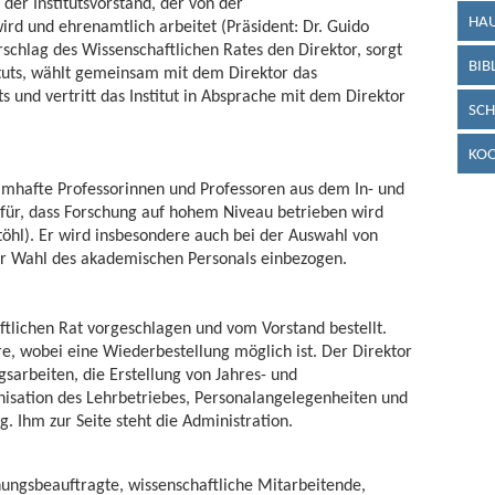
 der Institutsvorstand, der von der
HAU
d und ehrenamtlich arbeitet (Präsident: Dr. Guido
schlag des Wissenschaftlichen Rates den Direktor, sorgt
BIB
stituts, wählt gemeinsam mit dem Direktor das
ts und vertritt das Institut in Absprache mit dem Direktor
SCH
KO
amhafte Professorinnen und Professoren aus dem In- und
für, dass Forschung auf hohem Niveau betrieben wird
stöhl). Er wird insbesondere auch bei der Auswahl von
r Wahl des akademischen Personals einbezogen.
tlichen Rat vorgeschlagen und vom Vorstand bestellt.
hre, wobei eine Wiederbestellung möglich ist. Der Direktor
ngsarbeiten, die Erstellung von Jahres- und
sation des Lehrbetriebes, Personalangelegenheiten und
. Ihm zur Seite steht die Administration.
hungsbeauftragte, wissenschaftliche Mitarbeitende,