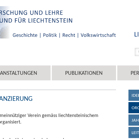
RANSTALTUNGEN
PUBLIKATIONEN
PE
IDE
NANZIERUNG
ORG
 gemeinnütziger Verein gemäss liechtensteinischem
JAH
rganisiert.
LEI