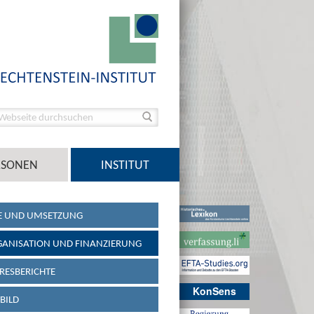
RSONEN
INSTITUT
E UND UMSETZUNG
ANISATION UND FINANZIERUNG
RESBERICHTE
KonSens
TBILD