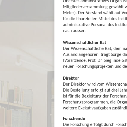
Oberstes administratives Organ ist
Mitgliederversammlung gewählt wir
Meier). Der Vorstand wählt auf Vor
für die finanziellen Mittel des In
administrative Personal des Institu
nach aussen.
Wissenschaftlicher Rat
Der Wissenschaftliche Rat, dem n
Ausland angehören, trägt Sorge da
(Vorsitzende: Prof. Dr. Sieglinde G
neuen Forschungsprojekten und de
Direktor
Der Direktor wird vom Wissenschaf
Die Bestellung erfolgt auf drei Ja
ist für die Begleitung der Forschu
Forschungsprogrammen, die Organi
weitere Exekutivaufgaben zuständig
Forschende
Die Forschung erfolgt durch Forsc