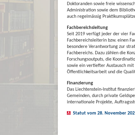
Doktoranden sowie freie wissensch
Administration sowie dem Bibliothek
auch regelmässig Praktikumsplätze
Fachbereichsleitung
Seit 2019 verfügt jeder der vier Fa
Fachbereichsleiterin bzw. einen F
besondere Verantwortung zur strat
Fachbereichs. Dazu zählen die Kon
Forschungsoutputs, die Koordinati
sowie ein vertiefter Austausch mit
Öffentlichkeitsarbeit und die Quali
Finanzierung
Das Liechtenstein-Institut finanzie
Gemeinden, durch private Geldspe
internationale Projekte, Auftragss
Statut vom 28. November 202