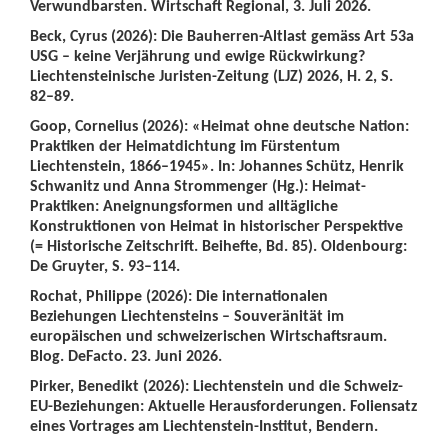
Verwundbarsten. Wirtschaft Regional, 3. Juli 2026.
Beck, Cyrus (2026): Die Bauherren-Altlast gemäss Art 53a
USG – keine Verjährung und ewige Rückwirkung?
Liechtensteinische Juristen-Zeitung (LJZ) 2026, H. 2, S.
82–89.
Goop, Cornelius (2026): «Heimat ohne deutsche Nation:
Praktiken der Heimatdichtung im Fürstentum
Liechtenstein, 1866–1945». In: Johannes Schütz, Henrik
Schwanitz und Anna Strommenger (Hg.): Heimat-
Praktiken: Aneignungsformen und alltägliche
Konstruktionen von Heimat in historischer Perspektive
(= Historische Zeitschrift. Beihefte, Bd. 85). Oldenbourg:
De Gruyter, S. 93–114.
Rochat, Philippe (2026): Die internationalen
Beziehungen Liechtensteins – Souveränität im
europäischen und schweizerischen Wirtschaftsraum.
Blog. DeFacto. 23. Juni 2026.
Pirker, Benedikt (2026): Liechtenstein und die Schweiz-
EU-Beziehungen: Aktuelle Herausforderungen. Foliensatz
eines Vortrages am Liechtenstein-Institut, Bendern.