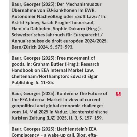
Baur, Georges (2025): Der Mechanismus zur
Übernahme von EU-Sanktionen im EWR.
Autonomer Nachvollzug oder «Soft Law»? In:
Astrid Epiney, Sarah Progin-Theuerkauf,
Flaminia Dahinden, Sophie Dukarm (Hrsg.):
Schweizerisches Jahrbuch für Europarecht /
Annuaire suisse de droit européen 2024/2025,
Bern/Zürich 2024, S. 573–593.
Baur, Georges (2025): Free movement of
goods. In: Graham Butler (Hrsg.): Research
Handbook on EEA Internal Market Law.
Cheltenham/Northampton: Edward Elgar
Publishing, S. 11–35.
Baur, Georges (2025): Konferenz The Future of
the EEA Internal Market in view of current
geopolitical and global economic challenges
vom 14. Mai 2025 in Vaduz. Liechtensteinische
Juristen-Zeitung (LJZ) 2025, H. 3, S. 157–159.
Baur, Georges (2025): Liechtenstein’s EEA
Complacency – a wake-up call. Blog. efta-