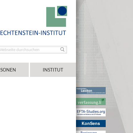
RSONEN
INSTITUT
KonSens