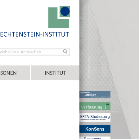
RSONEN
INSTITUT
KonSens