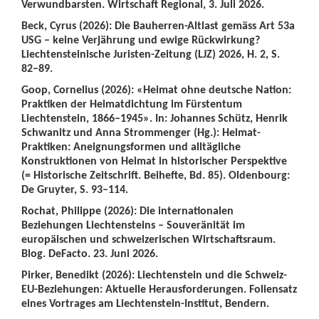
Verwundbarsten. Wirtschaft Regional, 3. Juli 2026.
Beck, Cyrus (2026): Die Bauherren-Altlast gemäss Art 53a
USG – keine Verjährung und ewige Rückwirkung?
Liechtensteinische Juristen-Zeitung (LJZ) 2026, H. 2, S.
82–89.
Goop, Cornelius (2026): «Heimat ohne deutsche Nation:
Praktiken der Heimatdichtung im Fürstentum
Liechtenstein, 1866–1945». In: Johannes Schütz, Henrik
Schwanitz und Anna Strommenger (Hg.): Heimat-
Praktiken: Aneignungsformen und alltägliche
Konstruktionen von Heimat in historischer Perspektive
(= Historische Zeitschrift. Beihefte, Bd. 85). Oldenbourg:
De Gruyter, S. 93–114.
Rochat, Philippe (2026): Die internationalen
Beziehungen Liechtensteins – Souveränität im
europäischen und schweizerischen Wirtschaftsraum.
Blog. DeFacto. 23. Juni 2026.
Pirker, Benedikt (2026): Liechtenstein und die Schweiz-
EU-Beziehungen: Aktuelle Herausforderungen. Foliensatz
eines Vortrages am Liechtenstein-Institut, Bendern.