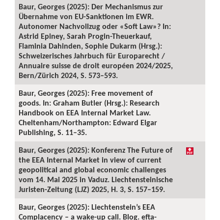
Baur, Georges (2025): Der Mechanismus zur
Übernahme von EU-Sanktionen im EWR.
Autonomer Nachvollzug oder «Soft Law»? In:
Astrid Epiney, Sarah Progin-Theuerkauf,
Flaminia Dahinden, Sophie Dukarm (Hrsg.):
Schweizerisches Jahrbuch für Europarecht /
Annuaire suisse de droit européen 2024/2025,
Bern/Zürich 2024, S. 573–593.
Baur, Georges (2025): Free movement of
goods. In: Graham Butler (Hrsg.): Research
Handbook on EEA Internal Market Law.
Cheltenham/Northampton: Edward Elgar
Publishing, S. 11–35.
Baur, Georges (2025): Konferenz The Future of
the EEA Internal Market in view of current
geopolitical and global economic challenges
vom 14. Mai 2025 in Vaduz. Liechtensteinische
Juristen-Zeitung (LJZ) 2025, H. 3, S. 157–159.
Baur, Georges (2025): Liechtenstein’s EEA
Complacency – a wake-up call. Blog. efta-