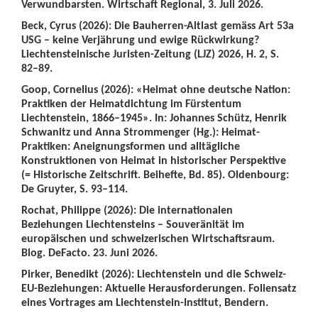
Verwundbarsten. Wirtschaft Regional, 3. Juli 2026.
Beck, Cyrus (2026): Die Bauherren-Altlast gemäss Art 53a
USG – keine Verjährung und ewige Rückwirkung?
Liechtensteinische Juristen-Zeitung (LJZ) 2026, H. 2, S.
82–89.
Goop, Cornelius (2026): «Heimat ohne deutsche Nation:
Praktiken der Heimatdichtung im Fürstentum
Liechtenstein, 1866–1945». In: Johannes Schütz, Henrik
Schwanitz und Anna Strommenger (Hg.): Heimat-
Praktiken: Aneignungsformen und alltägliche
Konstruktionen von Heimat in historischer Perspektive
(= Historische Zeitschrift. Beihefte, Bd. 85). Oldenbourg:
De Gruyter, S. 93–114.
Rochat, Philippe (2026): Die internationalen
Beziehungen Liechtensteins – Souveränität im
europäischen und schweizerischen Wirtschaftsraum.
Blog. DeFacto. 23. Juni 2026.
Pirker, Benedikt (2026): Liechtenstein und die Schweiz-
EU-Beziehungen: Aktuelle Herausforderungen. Foliensatz
eines Vortrages am Liechtenstein-Institut, Bendern.