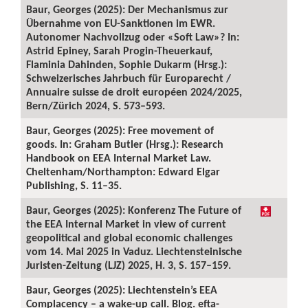
Baur, Georges (2025): Der Mechanismus zur
Übernahme von EU-Sanktionen im EWR.
Autonomer Nachvollzug oder «Soft Law»? In:
Astrid Epiney, Sarah Progin-Theuerkauf,
Flaminia Dahinden, Sophie Dukarm (Hrsg.):
Schweizerisches Jahrbuch für Europarecht /
Annuaire suisse de droit européen 2024/2025,
Bern/Zürich 2024, S. 573–593.
Baur, Georges (2025): Free movement of
goods. In: Graham Butler (Hrsg.): Research
Handbook on EEA Internal Market Law.
Cheltenham/Northampton: Edward Elgar
Publishing, S. 11–35.
Baur, Georges (2025): Konferenz The Future of
the EEA Internal Market in view of current
geopolitical and global economic challenges
vom 14. Mai 2025 in Vaduz. Liechtensteinische
Juristen-Zeitung (LJZ) 2025, H. 3, S. 157–159.
Baur, Georges (2025): Liechtenstein’s EEA
Complacency – a wake-up call. Blog. efta-