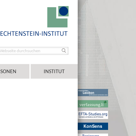
RSONEN
INSTITUT
KonSens