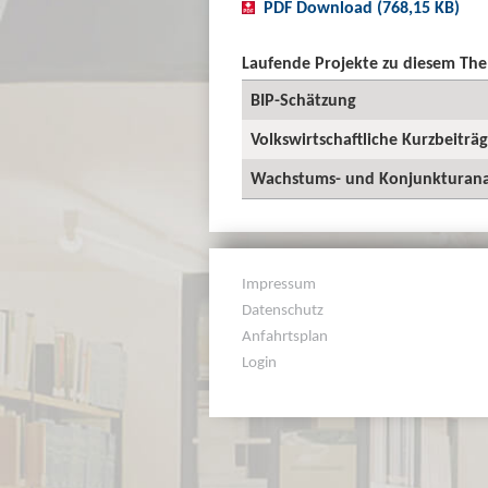
PDF Download (768,15 KB)
Laufende Projekte zu diesem Th
BIP-Schätzung
Volkswirtschaftliche Kurzbeiträ
Wachstums- und Konjunkturana
Impressum
Datenschutz
Anfahrtsplan
Login