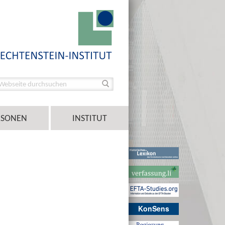
RSONEN
INSTITUT
KonSens