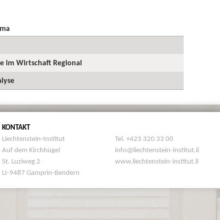
ema
ge im Wirtschaft Regional
lyse
KONTAKT
Liechtenstein-Institut
Tel. +423 320 33 00
Auf dem Kirchhügel
info@liechtenstein-institut.li
St. Luziweg 2
www.liechtenstein-institut.li
LI-9487 Gamprin-Bendern