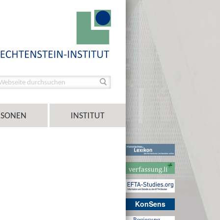
RSONEN
INSTITUT
KonSens