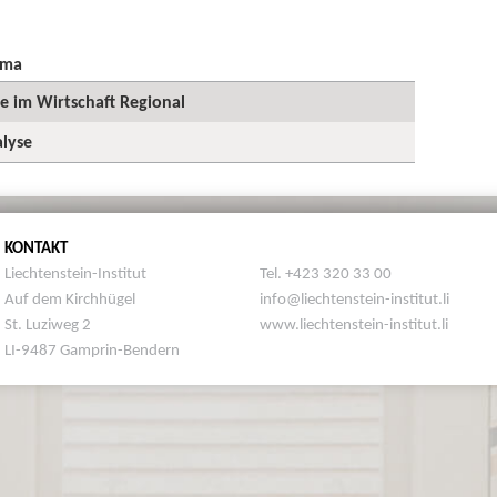
ema
ge im Wirtschaft Regional
lyse
KONTAKT
Liechtenstein-Institut
Tel. +423 320 33 00
Auf dem Kirchhügel
info@liechtenstein-institut.li
St. Luziweg 2
www.liechtenstein-institut.li
LI-9487 Gamprin-Bendern