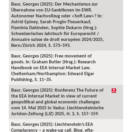
Baur, Georges (2025): Der Mechanismus zur
Übernahme von EU-Sanktionen im EWR.
Autonomer Nachvollzug oder «Soft Law»? In:
Astrid Epiney, Sarah Progin-Theuerkauf,
Flaminia Dahinden, Sophie Dukarm (Hrsg.):
Schweizerisches Jahrbuch für Europarecht /
Annuaire suisse de droit européen 2024/2025,
Bern/Zürich 2024, S. 573–593.
Baur, Georges (2025): Free movement of
goods. In: Graham Butler (Hrsg.): Research
Handbook on EEA Internal Market Law.
Cheltenham/Northampton: Edward Elgar
Publishing, S. 11–35.
Baur, Georges (2025): Konferenz The Future of
the EEA Internal Market in view of current
geopolitical and global economic challenges
vom 14. Mai 2025 in Vaduz. Liechtensteinische
Juristen-Zeitung (LJZ) 2025, H. 3, S. 157–159.
Baur, Georges (2025): Liechtenstein’s EEA
Complacency – a wake-up call. Blog. efta-