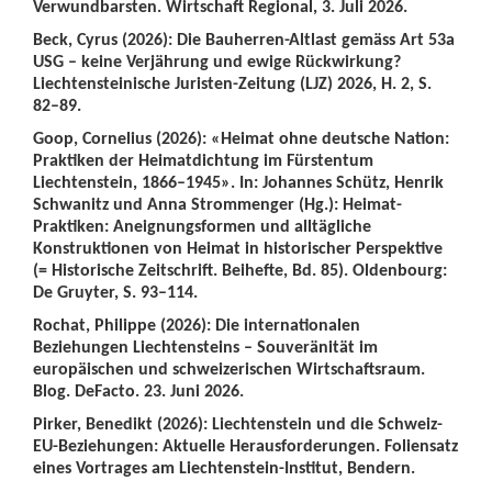
Verwundbarsten. Wirtschaft Regional, 3. Juli 2026.
Beck, Cyrus (2026): Die Bauherren-Altlast gemäss Art 53a
USG – keine Verjährung und ewige Rückwirkung?
Liechtensteinische Juristen-Zeitung (LJZ) 2026, H. 2, S.
82–89.
Goop, Cornelius (2026): «Heimat ohne deutsche Nation:
Praktiken der Heimatdichtung im Fürstentum
Liechtenstein, 1866–1945». In: Johannes Schütz, Henrik
Schwanitz und Anna Strommenger (Hg.): Heimat-
Praktiken: Aneignungsformen und alltägliche
Konstruktionen von Heimat in historischer Perspektive
(= Historische Zeitschrift. Beihefte, Bd. 85). Oldenbourg:
De Gruyter, S. 93–114.
Rochat, Philippe (2026): Die internationalen
Beziehungen Liechtensteins – Souveränität im
europäischen und schweizerischen Wirtschaftsraum.
Blog. DeFacto. 23. Juni 2026.
Pirker, Benedikt (2026): Liechtenstein und die Schweiz-
EU-Beziehungen: Aktuelle Herausforderungen. Foliensatz
eines Vortrages am Liechtenstein-Institut, Bendern.