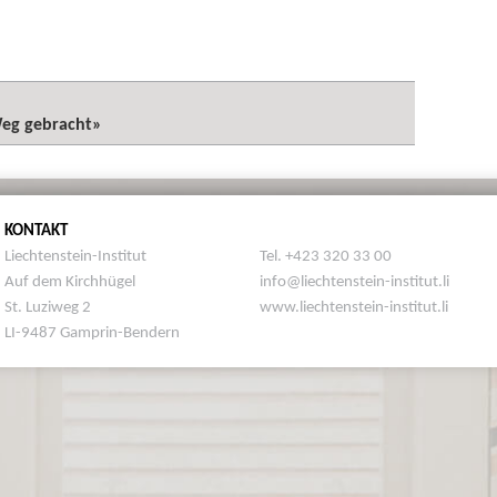
Weg gebracht»
KONTAKT
Liechtenstein-Institut
Tel. +423 320 33 00
Auf dem Kirchhügel
info@liechtenstein-institut.li
St. Luziweg 2
www.liechtenstein-institut.li
LI-9487 Gamprin-Bendern