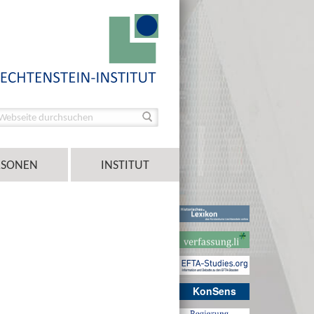
RSONEN
INSTITUT
KonSens