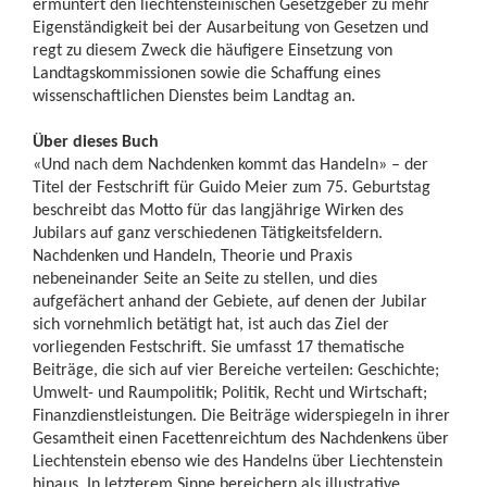
ermuntert den liechtensteinischen Gesetzgeber zu mehr
Eigenständigkeit bei der Ausarbeitung von Gesetzen und
regt zu diesem Zweck die häufigere Einsetzung von
Landtagskommissionen sowie die Schaffung eines
wissenschaftlichen Dienstes beim Landtag an.
Über dieses Buch
«Und nach dem Nachdenken kommt das Handeln» – der
Titel der Festschrift für Guido Meier zum 75. Geburtstag
beschreibt das Motto für das langjährige Wirken des
Jubilars auf ganz verschiedenen Tätigkeitsfeldern.
Nachdenken und Handeln, Theorie und Praxis
nebeneinander Seite an Seite zu stellen, und dies
aufgefächert anhand der Gebiete, auf denen der Jubilar
sich vornehmlich betätigt hat, ist auch das Ziel der
vorliegenden Festschrift. Sie umfasst 17 thematische
Beiträge, die sich auf vier Bereiche verteilen: Geschichte;
Umwelt- und Raumpolitik; Politik, Recht und Wirtschaft;
Finanzdienstleistungen. Die Beiträge widerspiegeln in ihrer
Gesamtheit einen Facettenreichtum des Nachdenkens über
Liechtenstein ebenso wie des Handelns über Liechtenstein
hinaus. In letzterem Sinne bereichern als illustrative