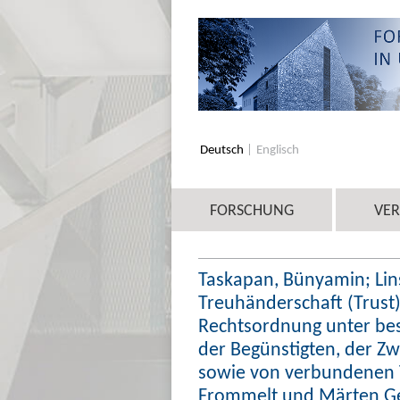
Deutsch
Englisch
FORSCHUNG
VE
Taskapan, Bünyamin; Lin
Treuhänderschaft (Trust)
Rechtsordnung unter bes
der Begünstigten, der Z
sowie von verbundenen T
Frommelt und Märten Ge