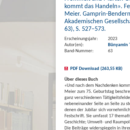
kommt das Handeln». Fes
Meier. Gamprin-Bendern:
Akademischen Gesellschaf
63), S. 527–573.
Erscheinungsjahr:
2023
Autor(en):
Bünyamin 
Band-Nummer:
63
PDF Download (263,55 KB)
Über dieses Buch
«Und nach dem Nachdenken kommt d
Meier zum 75. Geburtstag beschrei
ganz verschiedenen Tätigkeitsfeld
nebeneinander Seite an Seite zu st
denen der Jubilar sich vornehmlich 
Festschrift. Sie umfasst 17 themati
Geschichte; Umwelt- und Raumpoliti
Die Beiträge widerspiegeln in ihr