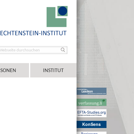
RSONEN
INSTITUT
KonSens