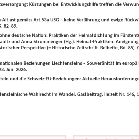
tsversorgung: Kürzungen bei Entwicklungshilfe treffen die Verwun
n-Altlast gemäss Art 53a USG – keine Verjährung und ewige Rückw
S. 82–89.
 ohne deutsche Nation: Praktiken der Heimatdichtung im Fürstent
wanitz und Anna Strommenger (Hg.): Heimat-Praktiken: Aneignung
orischer Perspektive (= Historische Zeitschrift. Beihefte, Bd. 85).
ernationalen Beziehungen Liechtensteins – Souveränität im europä
3. Juni 2026.
nstein und die Schweiz-EU-Beziehungen: Aktuelle Herausforderunge
tensteinische Wahlrecht im Wandel. Gastbeitrag. lie:zeit Nr. 146, 1