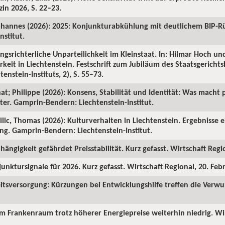
in 2026, S. 22–23.
ohannes (2026): 2025: Konjunkturabkühlung mit deutlichem BIP-R
nstitut.
ngsrichterliche Unparteilichkeit im Kleinstaat. In: Hilmar Hoch und
rkeit in Liechtenstein. Festschrift zum Jubiläum des Staatsgericht
enstein-Instituts, 2), S. 55–73.
hat; Philippe (2026): Konsens, Stabilität und Identität: Was macht p
ter. Gamprin-Bendern: Liechtenstein-Institut.
Milic, Thomas (2026): Kulturverhalten in Liechtenstein. Ergebnisse 
ng. Gamprin-Bendern: Liechtenstein-Institut.
hängigkeit gefährdet Preisstabilität. Kurz gefasst. Wirtschaft Regi
junktursignale für 2026. Kurz gefasst. Wirtschaft Regional, 20. Feb
itsversorgung: Kürzungen bei Entwicklungshilfe treffen die Verw
 im Frankenraum trotz höherer Energiepreise weiterhin niedrig. Wi