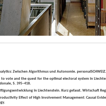
alytics: Zwischen Algorithmus und Autonomie. personalSCHWEIZ. 
t to vote and the quest for the optimal electoral system in Liechten
zionale, S. 395–418.
tigungsentwicklung in Liechtenstein. Kurz gefasst. Wirtschaft Regio
roductivity Effect of High Involvement Management: Causal Evid
gy.