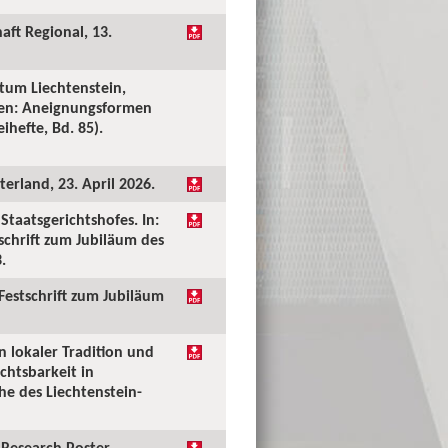
aft Regional, 13.
tum Liechtenstein,
ken: Aneignungsformen
ihefte, Bd. 85).
erland, 23. April 2026.
taatsgerichtshofes. In:
tschrift zum Jubiläum des
.
 Festschrift zum Jubiläum
n lokaler Tradition und
chtsbarkeit in
he des Liechtenstein-
Research Poster.