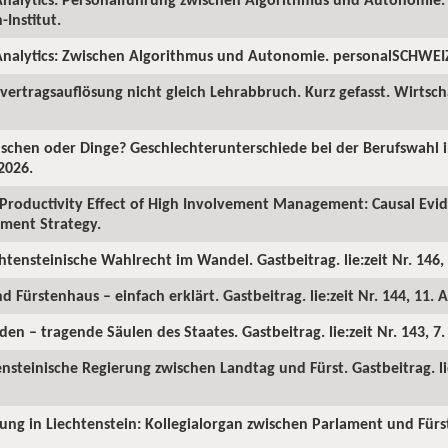
Institut.
nalytics: Zwischen Algorithmus und Autonomie. personalSCHWEIZ.
ertragsauflösung nicht gleich Lehrabbruch. Kurz gefasst. Wirtscha
chen oder Dinge? Geschlechterunterschiede bei der Berufswahl in
2026.
Productivity Effect of High Involvement Management: Causal Ev
ment Strategy.
chtensteinische Wahlrecht im Wandel. Gastbeitrag. lie:zeit Nr. 146, 
d Fürstenhaus – einfach erklärt. Gastbeitrag. lie:zeit Nr. 144, 11. A
en – tragende Säulen des Staates. Gastbeitrag. lie:zeit Nr. 143, 7
ensteinische Regierung zwischen Landtag und Fürst. Gastbeitrag. lie
rung in Liechtenstein: Kollegialorgan zwischen Parlament und Fürst