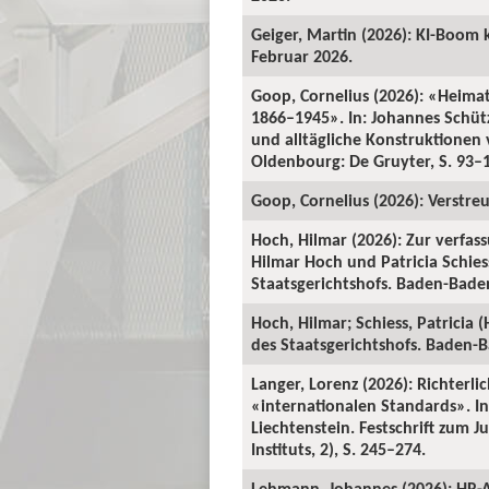
Geiger, Martin (2026): KI-Boom 
Februar 2026.
Goop, Cornelius (2026): «Heima
1866–1945». In: Johannes Schü
und alltägliche Konstruktionen v
Oldenbourg: De Gruyter, S. 93–
Goop, Cornelius (2026): Verstre
Hoch, Hilmar (2026): Zur verfas
Hilmar Hoch und Patricia Schiess
Staatsgerichtshofs. Baden-Baden:
Hoch, Hilmar; Schiess, Patricia 
des Staatsgerichtshofs. Baden-Ba
Langer, Lorenz (2026): Richterl
«internationalen Standards». In:
Liechtenstein. Festschrift zum 
Instituts, 2), S. 245–274.
Lehmann, Johannes (2026): HR-A