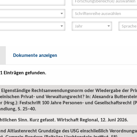
Forschungsbereich(e) auswählen
Schriftenreihe auswählen
Dokumente anzeigen
1 Einträgen gefunden.
GR: Eigenständige Rechtsanwendungsnorm oder Wiedergabe der Pr
inischen Privat- und Verwaltungsrecht? In: Alexandra Butterstein
 (Hrsg.): Festschrift 100 Jahre Personen- und Gesellschaftsrecht 
ndlung, S. 25–40.
htlichen Sinn. Kurz gefasst. Wirtschaft Regional, 12. Juni 2026.
 und Altlastenrecht Grundzüge des USG einschließlich Verordnungs
. Gamprin-Bendern (Beiträge Liechtenstein-Institut, 58).