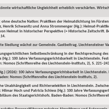
könnte wirtschaftliche Ungleichheit erheblich verschärfen. Wirtsch
t ohne deutsche Nation: Praktiken der Heimatdichtung im Fürsten
tz, Henrik Schwanitz und Anna Strommenger (Hg.): Heimat-Prakti
on Heimat in historischer Perspektive (= Historische Zeitschrift. Be
114.
ute Siedlung wächst zur Gemeinde. Gastbeitrag. Liechtensteiner Vat
sungsgerichtlichen Selbstbeschränkung in der Rechtsprechung des S
 (Hg.): 100 Jahre Verfassungsgerichtsbarkeit in Liechtenstein. Fes
 Nomos (Schriftenreihe des Liechtenstein-Instituts, 2), S. 221–243
(Hg.) (2026): 100 Jahre Verfassungsgerichtsbarkeit in Liechtenstein.
den: Nomos (Schriftenreihe des Liechtenstein-Instituts, 2).
iche Unabhängigkeit und Richterselektion in Liechtenstein. Zwische
 Hilmar Hoch und Patricia Schiess (Hg.): 100 Jahre Verfassungsgeri
Jubiläum des Staatsgerichtshofs. Baden-Baden: Nomos (Schriftenrei
nalytics: Personalführung zwischen Algorithmus und Autonomie. 