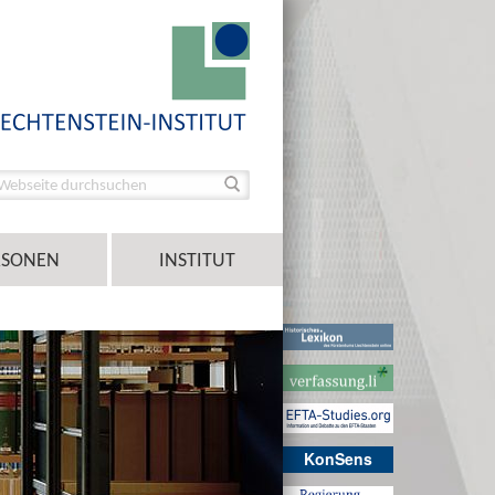
RSONEN
INSTITUT
KonSens