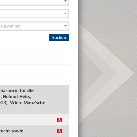
imärnorm für die
, Helmut Heiss,
(PGR). Wien: Manz'sche
recht sowie