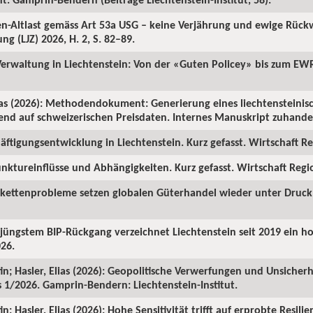
ren-Altlast gemäss Art 53a USG – keine Verjährung und ewige Rüc
ng (LJZ) 2026, H. 2, S. 82–89.
 Verwaltung in Liechtenstein: Von der «Guten Policey» bis zum EWR
as (2026): Methodendokument: Generierung eines liechtensteinisc
rend auf schweizerischen Preisdaten. Internes Manuskript zuhanden
ftigungsentwicklung in Liechtenstein. Kurz gefasst. Wirtschaft Reg
nktureinflüsse und Abhängigkeiten. Kurz gefasst. Wirtschaft Region
rkettenprobleme setzen globalen Güterhandel wieder unter Druck. 
z jüngstem BIP-Rückgang verzeichnet Liechtenstein seit 2019 ein 
026.
in; Hasler, Elias (2026): Geopolitische Verwerfungen und Unsicherh
us 1/2026. Gamprin-Bendern: Liechtenstein-Institut.
; Hasler, Elias (2026): Hohe Sensitivität trifft auf erprobte Resilie