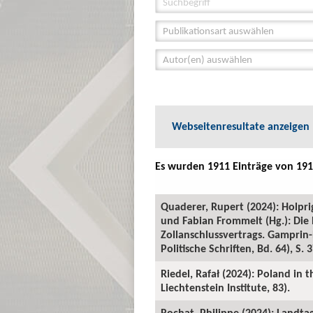
Publikationsart auswählen
Autor(en) auswählen
Webseitenresultate anzeigen
Es wurden 1911 Einträge von 191
Quaderer, Rupert (2024): Holpr
und Fabian Frommelt (Hg.): Die 
Zollanschlussvertrags. Gamprin-
Politische Schriften, Bd. 64), S. 
Riedel, Rafał (2024): Poland in
Liechtenstein Institute, 83).
Rochat, Philippe (2024): Landtag