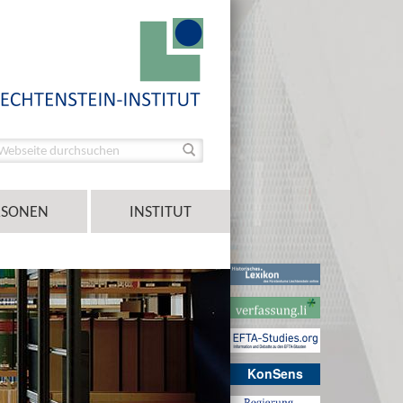
RSONEN
INSTITUT
KonSens