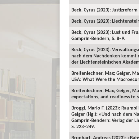
Beck, Cyrus (2023): Justizrefor
Beck, Cyrus (2023): Liechtenste
Beck, Cyrus (2023): Lust und Frus
Gamprin-Bendern, S. 8–9.
Beck, Cyrus (2023): Verwaltungs
nach dem Nachdenken kommt das
der Liechtensteinischen Akademis
Breitenlechner, Max; Geiger, Ma
USA: What Were the Macroeconomi
Breitenlechner, Max; Geiger, Ma
expectations, and readiness to
Broggi, Mario F. (2023): Raumb
Geiger (Hg.): «Und nach dem N
Gamprin-Bendern: Verlag der Lie
S. 223–249.
Brunhart, Andreas (2023): «Bab