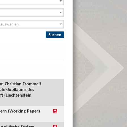
r, Christian Frommelt
Jahr-Jubiläums des
t (Liechtenstein
ndern (Working Papers
 politische System