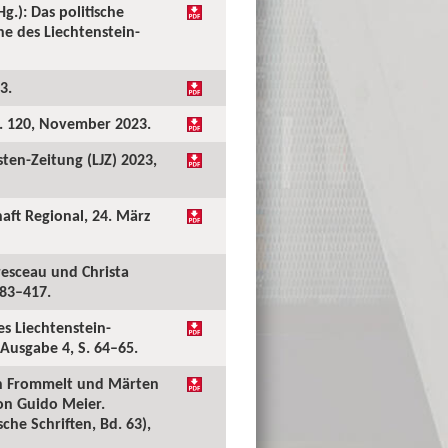
g.): Das politische
e des Liechtenstein-
3.
r. 120, November 2023.
sten-Zeitung (LJZ) 2023,
haft Regional, 24. März
resceau und Christa
383–417.
s Liechtenstein-
 Ausgabe 4, S. 64–65.
tian Frommelt und Märten
on Guido Meier.
he Schriften, Bd. 63),