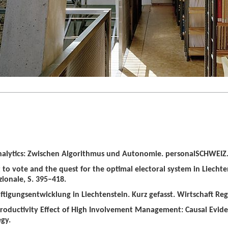
alytics: Zwischen Algorithmus und Autonomie. personalSCHWEIZ. 
t to vote and the quest for the optimal electoral system in Liechten
zionale, S. 395–418.
tigungsentwicklung in Liechtenstein. Kurz gefasst. Wirtschaft Regio
roductivity Effect of High Involvement Management: Causal Evid
gy.