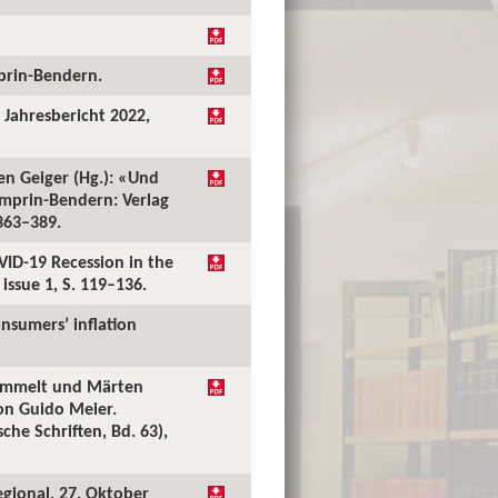
mprin-Bendern.
: Jahresbericht 2022,
en Geiger (Hg.): «Und
mprin-Bendern: Verlag
 363–389.
VID-19 Recession in the
issue 1, S. 119–136.
nsumers’ inflation
Frommelt und Märten
on Guido Meier.
he Schriften, Bd. 63),
gional, 27. Oktober