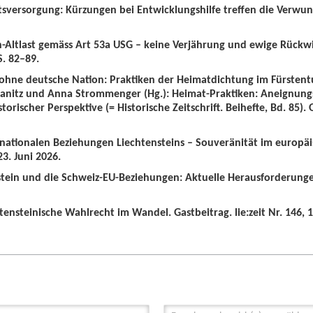
tsversorgung: Kürzungen bei Entwicklungshilfe treffen die Verwun
n-Altlast gemäss Art 53a USG – keine Verjährung und ewige Rückw
S. 82–89.
 ohne deutsche Nation: Praktiken der Heimatdichtung im Fürstent
wanitz und Anna Strommenger (Hg.): Heimat-Praktiken: Aneignung
orischer Perspektive (= Historische Zeitschrift. Beihefte, Bd. 85).
ernationalen Beziehungen Liechtensteins – Souveränität im europä
3. Juni 2026.
nstein und die Schweiz-EU-Beziehungen: Aktuelle Herausforderunge
tensteinische Wahlrecht im Wandel. Gastbeitrag. lie:zeit Nr. 146, 1