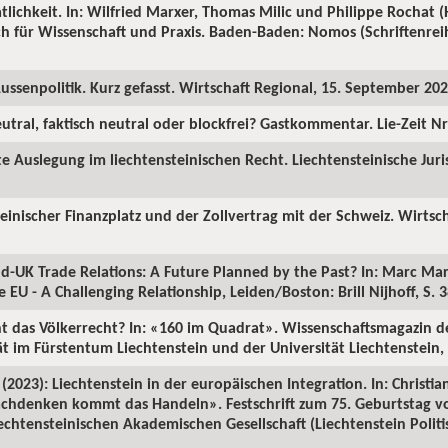
atlichkeit. In: Wilfried Marxer, Thomas Milic und Philippe Rochat (H
h für Wissenschaft und Praxis. Baden-Baden: Nomos (Schriftenreih
ussenpolitik. Kurz gefasst. Wirtschaft Regional, 15. September 202
eutral, faktisch neutral oder blockfrei? Gastkommentar. Lie-Zeit N
e Auslegung im liechtensteinischen Recht. Liechtensteinische Juri
einischer Finanzplatz und der Zollvertrag mit der Schweiz. Wirtsc
nd-UK Trade Relations: A Future Planned by the Past? In: Marc Ma
e EU - A Challenging Relationship, Leiden/Boston: Brill Nijhoff, S. 
t das Völkerrecht? In: «160 im Quadrat». Wissenschaftsmagazin de
tät im Fürstentum Liechtenstein und der Universität Liechtenstein,
e (2023): Liechtenstein in der europäischen Integration. In: Chris
achdenken kommt das Handeln». Festschrift zum 75. Geburtstag v
chtensteinischen Akademischen Gesellschaft (Liechtenstein Politisc