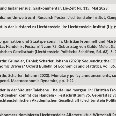
m und Instanzenzug. Gastkommentar. Lie-Zeit Nr. 115, Mai 2023.
inisches Umweltrecht. Research Poster. Liechtenstein-Institut, Ga
t in der Juristerei zu Liechtenstein. In: Liechtenstein-Institut (Hg.)
organisation und Staatspersonal. In: Christian Frommelt und Märt
 Handeln». Festschrift zum 75. Geburtstag von Guido Meier. Ga
chen Gesellschaft (Liechtenstein Politische Schriften, Bd. 63), S.
rtin; Gründler, Daniel; Scharler, Johann (2023): Sequencing the CO
c Drivers? Oxford Bulletin of Economics and Statistics, vol. 86, 
rtin; Scharler, Johann (2023): Monetary policy announcements, co
 spend. Macroeconomic Dynamics, pp. 1-22.
ilder in der Vaduzer Talebene – heute und morgen. In: Christian 
achdenken kommt das Handeln». Festschrift zum 75. Geburtstag v
chtensteinischen Akademischen Gesellschaft (Liechtenstein Politisc
yboomer» dominieren Liechtensteins Altersstruktur. Wirtschaft Re