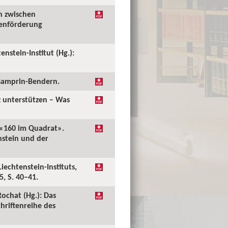
ch zwischen
ienförderung
enstein-Institut (Hg.):
, Gamprin-Bendern.
z unterstützen – Was
: «160 im Quadrat».
nstein und der
echtenstein-Instituts,
, S. 40–41.
Rochat (Hg.): Das
hriftenreihe des