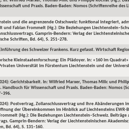
ssenschaft und Praxis. Baden-Baden: Nomos (Schriftenreihe des Li
nstein und die angrenzende Ostschweiz: funktional integriert, admi
lt und Fabian Frommelt (Hg.): Die Beziehungen Liechtenstein–Schw
lanschlussvertrags. Gamprin-Bendern: Verlag der Liechtensteinis
ische Schriften, Bd. 64), S. 251–278.
Einführung des Schweizer Frankens. Kurz gefasst. Wirtschaft Region
orische Kleinstaatenforschung: Ein Plädoyer. In: «160 im Quadrat
 Privaten Universität im Fürstentum Liechtenstein und der Universi
024): Gerichtsbarkeit. In: Wilfried Marxer, Thomas Milic und Phili
ns. Handbuch für Wissenschaft und Praxis. Baden-Baden: Nomos (Sc
7–396.
2024): Postvertrag, Zollanschlussvertrag und ihre Abänderungen im
ffnung der Übereinkommen im Hinblick auf Liechtensteins EWR-Beit
rommelt (Hg.): Die Beziehungen Liechtenstein–Schweiz. Beiträge a
trags. Gamprin-Bendern: Verlag der Liechtensteinischen Akademisc
en, Bd. 64), S. 131–160.