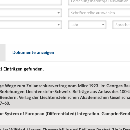
Forschungsbereich(e) auswählen
Schriftenreihe auswählen
Dokumente anzeigen
1 Einträgen gefunden.
ige Wege zum Zollanschlussvertrag vom März 1923. In: Georges Bau
Beziehungen Liechtenstein–Schweiz. Beiträge aus Anlass des 100-
Bendern: Verlag der Liechtensteinischen Akademischen Gesellschaf
37–60.
 the System of European (Differentiated) Integration. Gamprin-Be
. In: Wilfried Marxer, Thomas Milic und Philippe Rochat (Hg.): Das