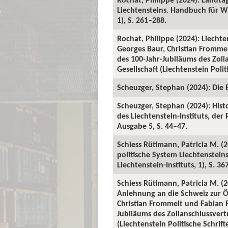
Liechtensteins. Handbuch für Wi
1), S. 261–288.
Rochat, Philippe (2024): Liechte
Georges Baur, Christian Fromme
des 100-Jahr-Jubiläums des Zol
Gesellschaft (Liechtenstein Polit
Scheuzger, Stephan (2024): Die 
Scheuzger, Stephan (2024): Hist
des Liechtenstein-Instituts, der
Ausgabe 5, S. 44–47.
Schiess Rütimann, Patricia M. (2
politische System Liechtenstei
Liechtenstein-Instituts, 1), S. 36
Schiess Rütimann, Patricia M. (
Anlehnung an die Schweiz zur Ö
Christian Frommelt und Fabian F
Jubiläums des Zollanschlussver
(Liechtenstein Politische Schrift