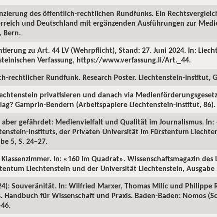
nanzierung des öffentlich-rechtlichen Rundfunks. Ein Rechtsverglei
sterreich und Deutschland mit ergänzenden Ausführungen zur Med
, Bern.
ierung zu Art. 44 LV (Wehrpflicht), Stand: 27. Juni 2024. In: Liecht
teinischen Verfassung, https://www.verfassung.li/Art._44.
lich-rechtlicher Rundfunk. Research Poster. Liechtenstein-Institut
 Liechtenstein privatisieren und danach via Medienförderungsgeset
lag? Gamprin-Bendern (Arbeitspapiere Liechtenstein-Institut, 86).
g, aber gefährdet: Medienvielfalt und Qualität im Journalismus. In
enstein-Instituts, der Privaten Universität im Fürstentum Liechte
be 5, S. 24–27.
m Klassenzimmer. In: «160 im Quadrat». Wissenschaftsmagazin des Li
stentum Liechtenstein und der Universität Liechtenstein, Ausgabe 5
24): Souveränität. In: Wilfried Marxer, Thomas Milic und Philippe 
ns. Handbuch für Wissenschaft und Praxis. Baden-Baden: Nomos (Sc
–46.