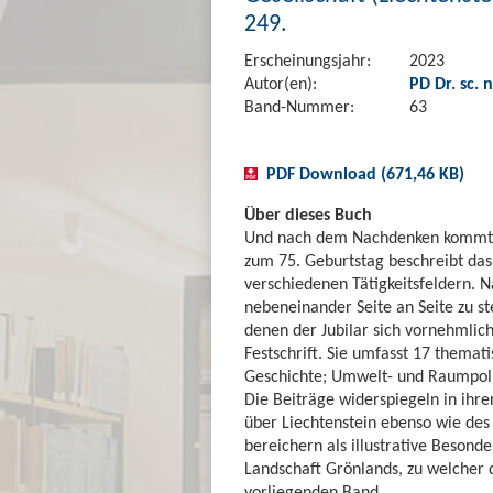
249.
Erscheinungsjahr:
2023
Autor(en):
PD Dr. sc. 
Band-Nummer:
63
PDF Download (671,46 KB)
Über dieses Buch
Und nach dem Nachdenken kommt da
zum 75. Geburtstag beschreibt das 
verschiedenen Tätigkeitsfeldern. 
nebeneinander Seite an Seite zu st
denen der Jubilar sich vornehmlich 
Festschrift. Sie umfasst 17 themati
Geschichte; Umwelt- und Raumpoliti
Die Beiträge widerspiegeln in ihr
über Liechtenstein ebenso wie des 
bereichern als illustrative Besond
Landschaft Grönlands, zu welcher d
vorliegenden Band.