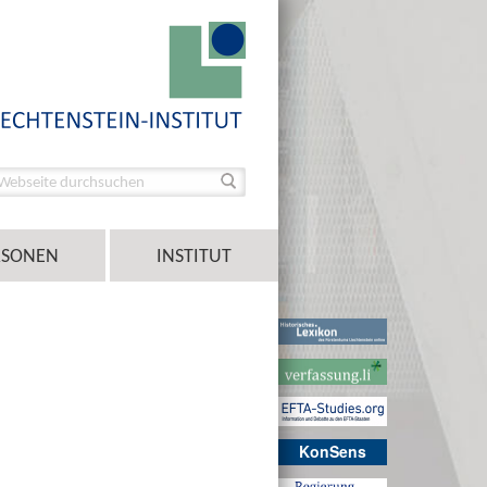
RSONEN
INSTITUT
KonSens