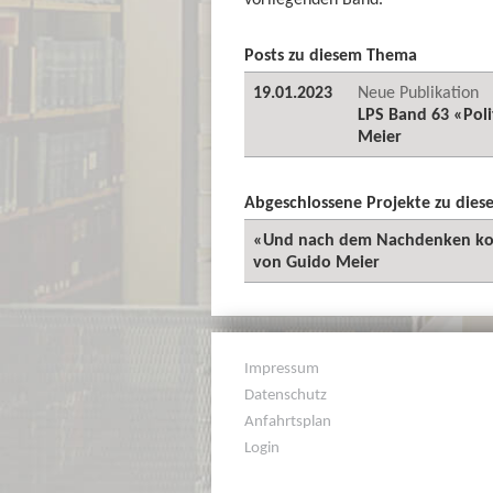
Posts zu diesem Thema
19.01.2023
Neue Publikation
LPS Band 63 «Polit
Meier
Abgeschlossene Projekte zu die
«Und nach dem Nachdenken komm
von Guido Meier
Impressum
Datenschutz
Anfahrtsplan
Login