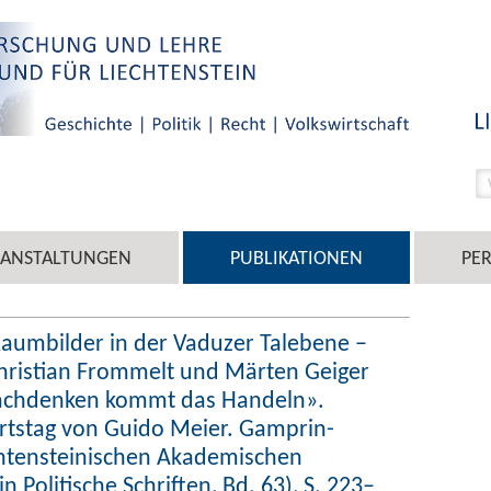
RANSTALTUNGEN
PUBLIKATIONEN
PE
 Raumbilder in der Vaduzer Talebene –
hristian Frommelt und Märten Geiger
achdenken kommt das Handeln».
urtstag von Guido Meier. Gamprin-
chtensteinischen Akademischen
n Politische Schriften, Bd. 63), S. 223–