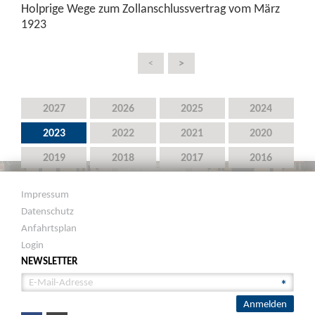
Holprige Wege zum Zollanschlussvertrag vom März
1923
>
<
2027
2026
2025
2024
2023
2022
2021
2020
2019
2018
2017
2016
2015
2014
2013
2012
Impressum
2011
2010
2009
2008
Datenschutz
Anfahrtsplan
2007
2006
2005
2004
Login
2003
2002
2001
2000
NEWSLETTER
1999
1998
1997
1996
1995
1994
1993
1992