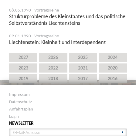
08.05.1990 - Vortragsreihe
Strukturprobleme des Kleinstaates und das politische
Selbstverständnis Liechtensteins
09.01.1990 - Vortragsreihe
Liechtenstein: Kleinheit und Interdependenz
2027
2026
2025
2024
2023
2022
2021
2020
2019
2018
2017
2016
2015
2014
2013
2012
Impressum
2011
2010
2009
2008
Datenschutz
Anfahrtsplan
2007
2006
2005
2004
Login
2003
2002
2001
2000
NEWSLETTER
1999
1998
1997
1996