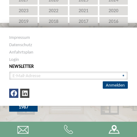
2023
2022
2021
2020
2019
2018
2017
2016
2015
2014
2013
2012
Impressum
2011
2010
2009
2008
Datenschutz
Anfahrtsplan
2007
2006
2005
2004
Login
2003
2002
2001
2000
NEWSLETTER
1999
1998
1997
1996
1995
1994
1993
1992
1991
1990
1989
1988
1987