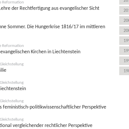
20
re Reformation
Lehre der Rechtfertigung aus evangelischer Sicht
20
20
hne Sommer. Die Hungerkrise 1816/17 im mittleren
20
19
re Reformation
19
evangelischen Kirchen in Liechtenstein
19
Gleichstellung
ilie
19
Gleichstellung
Liechtenstein
Gleichstellung
us feministisch-politikwissenschaftlicher Perspektive
Gleichstellung
tional vergleichender rechtlicher Perspektive