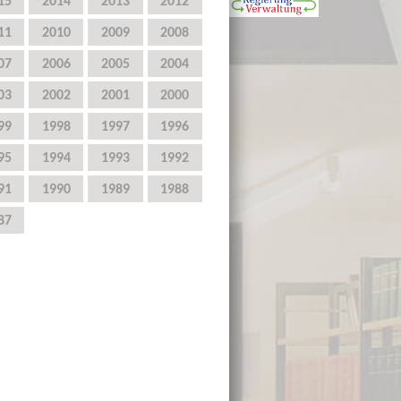
15
2014
2013
2012
11
2010
2009
2008
07
2006
2005
2004
03
2002
2001
2000
99
1998
1997
1996
95
1994
1993
1992
91
1990
1989
1988
87