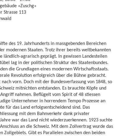
gebäude «Zuschg»
r Strasse 113
nwald
Hälfte des 19. Jahrhunderts in massgebenden Bereichen
der modernen Staaten. Trotz ihrer bereits weltbekannten
ie ländlich-agrarisch geprägt. In gewissen Landesteilen
übel lag in der politischen Struktur des Staatenbundes.
nden die Grundlagen eines modernen Wirtschaftsstaats.
rale Revolution erfolgreich über die Bühne gebracht.
 nach vorn. Doch mit der Bundesverfassung von 1848, so
 Schweiz mitnichten entstanden. Es brauchte Köpfe und
ngriff nahmen. Beflügelt vom Spirit of 48 stiessen
reudige Unternehmer in horrendem Tempo Prozesse an
eute für das Land erfolgsentscheidend sind. Das
chliessung mit dem Bahnverkehr dank privater
 Jahre war das Land nicht wiederzuerkennen. 1923 suchte
 Anschluss an die Schweiz. Mit dem Zollvertrag wurde das
n Zollgebiets. Gibt es Parallelen zwischen den beiden