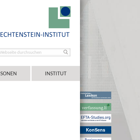
RSONEN
INSTITUT
KonSens