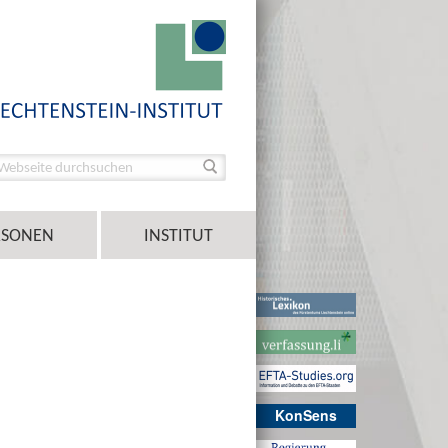
RSONEN
INSTITUT
KonSens