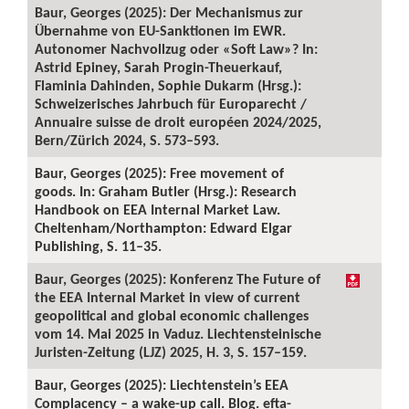
Baur, Georges (2025): Der Mechanismus zur
Übernahme von EU-Sanktionen im EWR.
Autonomer Nachvollzug oder «Soft Law»? In:
Astrid Epiney, Sarah Progin-Theuerkauf,
Flaminia Dahinden, Sophie Dukarm (Hrsg.):
Schweizerisches Jahrbuch für Europarecht /
Annuaire suisse de droit européen 2024/2025,
Bern/Zürich 2024, S. 573–593.
Baur, Georges (2025): Free movement of
goods. In: Graham Butler (Hrsg.): Research
Handbook on EEA Internal Market Law.
Cheltenham/Northampton: Edward Elgar
Publishing, S. 11–35.
Baur, Georges (2025): Konferenz The Future of
the EEA Internal Market in view of current
geopolitical and global economic challenges
vom 14. Mai 2025 in Vaduz. Liechtensteinische
Juristen-Zeitung (LJZ) 2025, H. 3, S. 157–159.
Baur, Georges (2025): Liechtenstein’s EEA
Complacency – a wake-up call. Blog. efta-