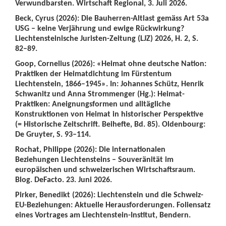
Verwundbarsten. Wirtschaft Regional, 3. Juli 2026.
Beck, Cyrus (2026): Die Bauherren-Altlast gemäss Art 53a
USG – keine Verjährung und ewige Rückwirkung?
Liechtensteinische Juristen-Zeitung (LJZ) 2026, H. 2, S.
82–89.
Goop, Cornelius (2026): «Heimat ohne deutsche Nation:
Praktiken der Heimatdichtung im Fürstentum
Liechtenstein, 1866–1945». In: Johannes Schütz, Henrik
Schwanitz und Anna Strommenger (Hg.): Heimat-
Praktiken: Aneignungsformen und alltägliche
Konstruktionen von Heimat in historischer Perspektive
(= Historische Zeitschrift. Beihefte, Bd. 85). Oldenbourg:
De Gruyter, S. 93–114.
Rochat, Philippe (2026): Die internationalen
Beziehungen Liechtensteins – Souveränität im
europäischen und schweizerischen Wirtschaftsraum.
Blog. DeFacto. 23. Juni 2026.
Pirker, Benedikt (2026): Liechtenstein und die Schweiz-
EU-Beziehungen: Aktuelle Herausforderungen. Foliensatz
eines Vortrages am Liechtenstein-Institut, Bendern.