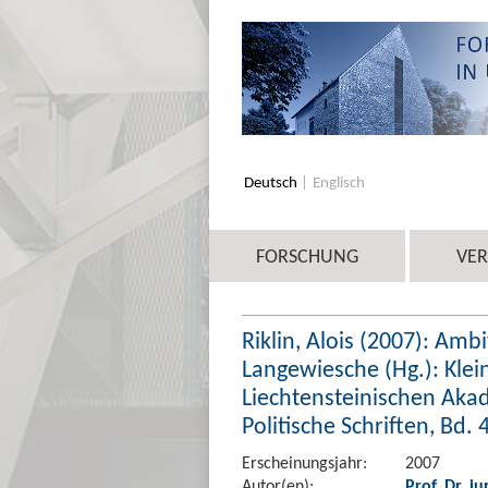
Deutsch
Englisch
FORSCHUNG
VE
Riklin, Alois (2007): Amb
Langewiesche (Hg.): Klei
Liechtensteinischen Akad
Politische Schriften, Bd. 
Erscheinungsjahr:
2007
Autor(en):
Prof. Dr. iu