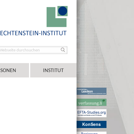
RSONEN
INSTITUT
KonSens