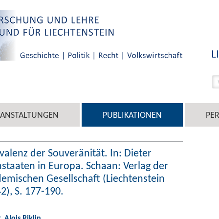
RANSTALTUNGEN
PUBLIKATIONEN
PE
ivalenz der Souveränität. In: Dieter
nstaaten in Europa. Schaan: Verlag der
emischen Gesellschaft (Liechtenstein
42), S. 177-190.
r. Alois Riklin