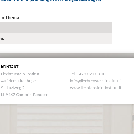
sem Thema
ns
KONTAKT
Liechtenstein-Institut
Tel. +423 320 33 00
Auf dem Kirchhügel
info@liechtenstein-institut.li
St. Luziweg 2
www.liechtenstein-institut.li
LI-9487 Gamprin-Bendern