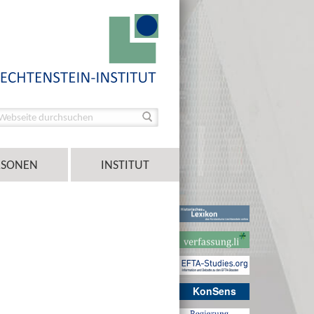
RSONEN
INSTITUT
KonSens