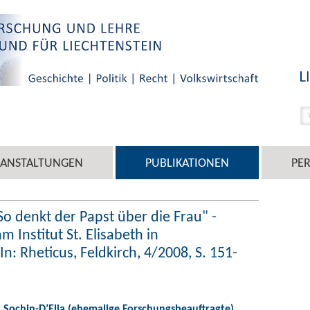
RANSTALTUNGEN
PUBLIKATIONEN
PE
So denkt der Papst über die Frau" -
m Institut St. Elisabeth in
n: Rheticus, Feldkirch, 4/2008, S. 151-
a Sochin-D’Elia (ehemalige Forschungsbeauftragte)