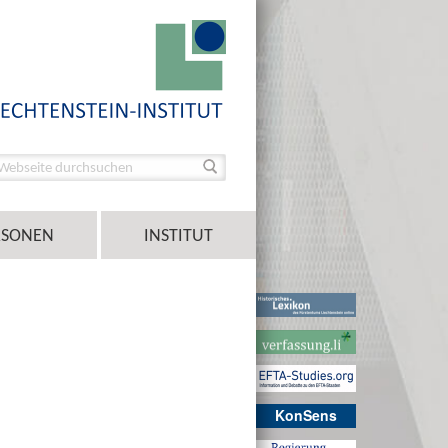
RSONEN
INSTITUT
KonSens