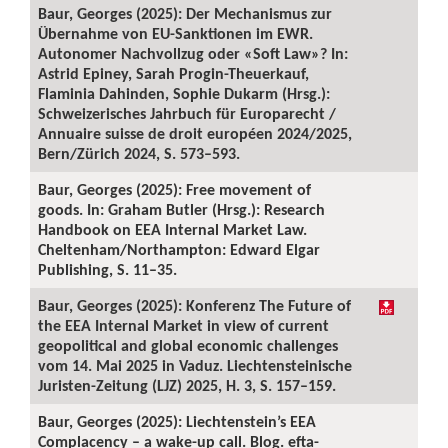
Baur, Georges (2025): Der Mechanismus zur
Übernahme von EU-Sanktionen im EWR.
Autonomer Nachvollzug oder «Soft Law»? In:
Astrid Epiney, Sarah Progin-Theuerkauf,
Flaminia Dahinden, Sophie Dukarm (Hrsg.):
Schweizerisches Jahrbuch für Europarecht /
Annuaire suisse de droit européen 2024/2025,
Bern/Zürich 2024, S. 573–593.
Baur, Georges (2025): Free movement of
goods. In: Graham Butler (Hrsg.): Research
Handbook on EEA Internal Market Law.
Cheltenham/Northampton: Edward Elgar
Publishing, S. 11–35.
Baur, Georges (2025): Konferenz The Future of
the EEA Internal Market in view of current
geopolitical and global economic challenges
vom 14. Mai 2025 in Vaduz. Liechtensteinische
Juristen-Zeitung (LJZ) 2025, H. 3, S. 157–159.
Baur, Georges (2025): Liechtenstein’s EEA
Complacency – a wake-up call. Blog. efta-