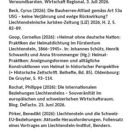
Verwundbarsten. Wirtschaft Regional, 3. Juli 2026.
Beck, Cyrus (2026): Die Bauherren-Altlast gemäss Art 53a
USG – keine Verjährung und ewige Rückwirkung?
Liechtensteinische Juristen-Zeitung (LJZ) 2026, H. 2, S.
82–89.
Goop, Cornelius (2026): «Heimat ohne deutsche Nation:
Praktiken der Heimatdichtung im Fürstentum
Liechtenstein, 1866–1945». In: Johannes Schütz, Henrik
Schwanitz und Anna Strommenger (Hg.): Heimat-
Praktiken: Aneignungsformen und alltägliche
Konstruktionen von Heimat in historischer Perspektive
(= Historische Zeitschrift. Beihefte, Bd. 85). Oldenbourg:
De Gruyter, S. 93–114.
Rochat, Philippe (2026): Die internationalen
Beziehungen Liechtensteins – Souveränität im
europäischen und schweizerischen Wirtschaftsraum.
Blog. DeFacto. 23. Juni 2026.
Pirker, Benedikt (2026): Liechtenstein und die Schweiz-
EU-Beziehungen: Aktuelle Herausforderungen. Foliensatz
eines Vortrages am Liechtenstein-Institut, Bendern.