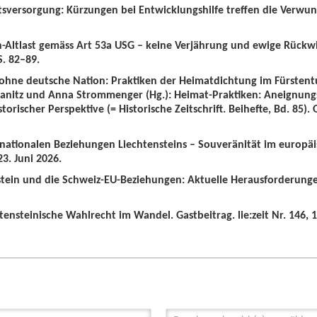
tsversorgung: Kürzungen bei Entwicklungshilfe treffen die Verwun
n-Altlast gemäss Art 53a USG – keine Verjährung und ewige Rückw
S. 82–89.
 ohne deutsche Nation: Praktiken der Heimatdichtung im Fürstent
wanitz und Anna Strommenger (Hg.): Heimat-Praktiken: Aneignung
orischer Perspektive (= Historische Zeitschrift. Beihefte, Bd. 85).
ernationalen Beziehungen Liechtensteins – Souveränität im europä
3. Juni 2026.
nstein und die Schweiz-EU-Beziehungen: Aktuelle Herausforderunge
tensteinische Wahlrecht im Wandel. Gastbeitrag. lie:zeit Nr. 146, 1