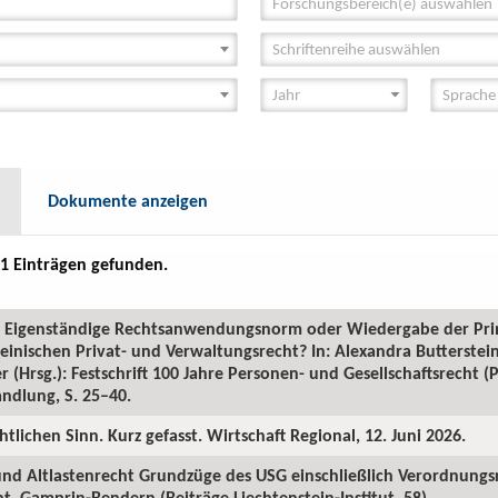
Forschungsbereich(e) auswählen
Schriftenreihe auswählen
Dokumente anzeigen
1 Einträgen gefunden.
GR: Eigenständige Rechtsanwendungsnorm oder Wiedergabe der Pr
inischen Privat- und Verwaltungsrecht? In: Alexandra Butterstein
 (Hrsg.): Festschrift 100 Jahre Personen- und Gesellschaftsrecht 
ndlung, S. 25–40.
htlichen Sinn. Kurz gefasst. Wirtschaft Regional, 12. Juni 2026.
 und Altlastenrecht Grundzüge des USG einschließlich Verordnungs
. Gamprin-Bendern (Beiträge Liechtenstein-Institut, 58).