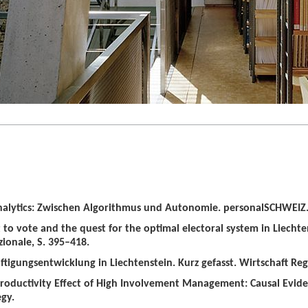
alytics: Zwischen Algorithmus und Autonomie. personalSCHWEIZ. 
t to vote and the quest for the optimal electoral system in Liechten
zionale, S. 395–418.
tigungsentwicklung in Liechtenstein. Kurz gefasst. Wirtschaft Regio
roductivity Effect of High Involvement Management: Causal Evid
gy.