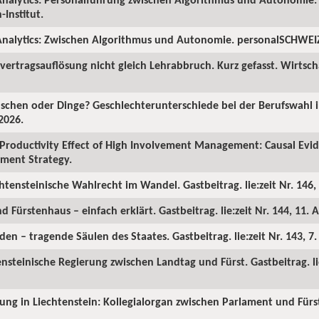
Institut.
nalytics: Zwischen Algorithmus und Autonomie. personalSCHWEIZ.
ertragsauflösung nicht gleich Lehrabbruch. Kurz gefasst. Wirtscha
chen oder Dinge? Geschlechterunterschiede bei der Berufswahl in
2026.
Productivity Effect of High Involvement Management: Causal Ev
ment Strategy.
chtensteinische Wahlrecht im Wandel. Gastbeitrag. lie:zeit Nr. 146, 
d Fürstenhaus – einfach erklärt. Gastbeitrag. lie:zeit Nr. 144, 11. A
en – tragende Säulen des Staates. Gastbeitrag. lie:zeit Nr. 143, 7
ensteinische Regierung zwischen Landtag und Fürst. Gastbeitrag. lie
rung in Liechtenstein: Kollegialorgan zwischen Parlament und Fürst