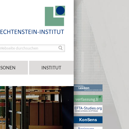
RSONEN
INSTITUT
KonSens