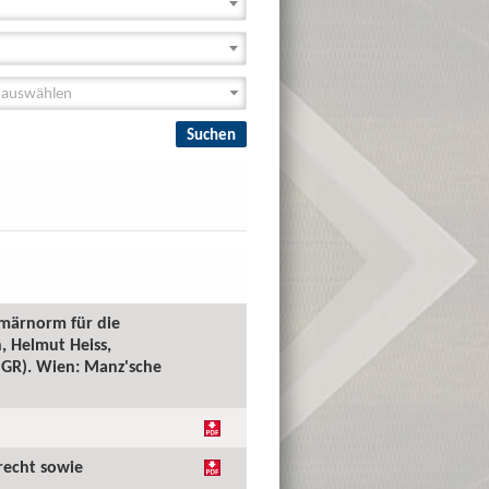
imärnorm für die
, Helmut Heiss,
(PGR). Wien: Manz'sche
recht sowie