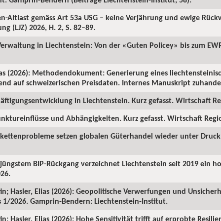
ren-Altlast gemäss Art 53a USG – keine Verjährung und ewige Rüc
ng (LJZ) 2026, H. 2, S. 82–89.
 Verwaltung in Liechtenstein: Von der «Guten Policey» bis zum EWR
as (2026): Methodendokument: Generierung eines liechtensteinisc
rend auf schweizerischen Preisdaten. Internes Manuskript zuhanden
ftigungsentwicklung in Liechtenstein. Kurz gefasst. Wirtschaft Reg
nktureinflüsse und Abhängigkeiten. Kurz gefasst. Wirtschaft Region
rkettenprobleme setzen globalen Güterhandel wieder unter Druck. 
z jüngstem BIP-Rückgang verzeichnet Liechtenstein seit 2019 ein 
026.
in; Hasler, Elias (2026): Geopolitische Verwerfungen und Unsicherh
us 1/2026. Gamprin-Bendern: Liechtenstein-Institut.
; Hasler, Elias (2026): Hohe Sensitivität trifft auf erprobte Resilie