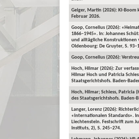
Geiger, Martin (2026): KI-Boom 
Februar 2026.
Goop, Cornelius (2026): «Heima
1866–1945». In: Johannes Schü
und alltägliche Konstruktionen v
Oldenbourg: De Gruyter, S. 93–
Goop, Cornelius (2026): Verstre
Hoch, Hilmar (2026): Zur verfas
Hilmar Hoch und Patricia Schiess
Staatsgerichtshofs. Baden-Baden:
Hoch, Hilmar; Schiess, Patricia 
des Staatsgerichtshofs. Baden-Ba
Langer, Lorenz (2026): Richterl
«internationalen Standards». In:
Liechtenstein. Festschrift zum 
Instituts, 2), S. 245–274.
Lehmann, Johannes (2026): HR-A