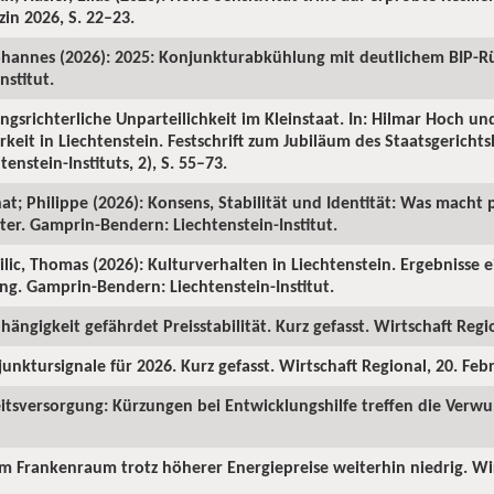
in 2026, S. 22–23.
ohannes (2026): 2025: Konjunkturabkühlung mit deutlichem BIP-R
nstitut.
ngsrichterliche Unparteilichkeit im Kleinstaat. In: Hilmar Hoch und
rkeit in Liechtenstein. Festschrift zum Jubiläum des Staatsgericht
enstein-Instituts, 2), S. 55–73.
hat; Philippe (2026): Konsens, Stabilität und Identität: Was macht p
ter. Gamprin-Bendern: Liechtenstein-Institut.
Milic, Thomas (2026): Kulturverhalten in Liechtenstein. Ergebnisse 
ng. Gamprin-Bendern: Liechtenstein-Institut.
hängigkeit gefährdet Preisstabilität. Kurz gefasst. Wirtschaft Regi
junktursignale für 2026. Kurz gefasst. Wirtschaft Regional, 20. Feb
itsversorgung: Kürzungen bei Entwicklungshilfe treffen die Verw
 im Frankenraum trotz höherer Energiepreise weiterhin niedrig. Wi