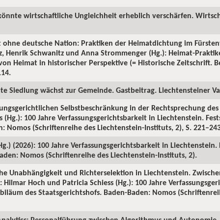
könnte wirtschaftliche Ungleichheit erheblich verschärfen. Wirtsch
t ohne deutsche Nation: Praktiken der Heimatdichtung im Fürsten
tz, Henrik Schwanitz und Anna Strommenger (Hg.): Heimat-Prakti
on Heimat in historischer Perspektive (= Historische Zeitschrift. Be
114.
ute Siedlung wächst zur Gemeinde. Gastbeitrag. Liechtensteiner Vat
sungsgerichtlichen Selbstbeschränkung in der Rechtsprechung des S
 (Hg.): 100 Jahre Verfassungsgerichtsbarkeit in Liechtenstein. Fes
 Nomos (Schriftenreihe des Liechtenstein-Instituts, 2), S. 221–243
(Hg.) (2026): 100 Jahre Verfassungsgerichtsbarkeit in Liechtenstein.
den: Nomos (Schriftenreihe des Liechtenstein-Instituts, 2).
iche Unabhängigkeit und Richterselektion in Liechtenstein. Zwische
 Hilmar Hoch und Patricia Schiess (Hg.): 100 Jahre Verfassungsgeri
Jubiläum des Staatsgerichtshofs. Baden-Baden: Nomos (Schriftenrei
nalytics: Personalführung zwischen Algorithmus und Autonomie. 