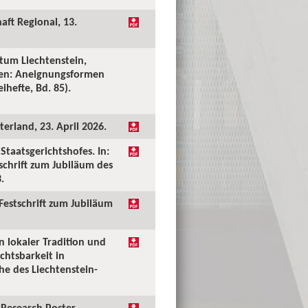
aft Regional, 13.
tum Liechtenstein,
ken: Aneignungsformen
ihefte, Bd. 85).
erland, 23. April 2026.
taatsgerichtshofes. In:
tschrift zum Jubiläum des
.
 Festschrift zum Jubiläum
n lokaler Tradition und
chtsbarkeit in
he des Liechtenstein-
Research Poster.