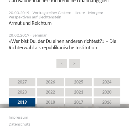
Carl Baudenbacher: Richterliche Unabhängigkeit
20.03.2019 - Vortragsreihe: Gestern - Heute - Morgen:
Perspektiven auf Liechtenstein
Armut und Reichtum
28.02.2019 - Seminar
«Wer bist Du, der Du einen anderen richtest?» – Die
Richterwahl als republikanische Institution
>
<
2027
2026
2025
2024
2023
2022
2021
2020
2019
2018
2017
2016
2015
2014
2013
2012
Impressum
2011
2010
2009
2008
Datenschutz