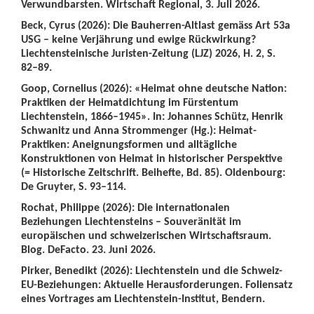
Verwundbarsten. Wirtschaft Regional, 3. Juli 2026.
Beck, Cyrus (2026): Die Bauherren-Altlast gemäss Art 53a
USG – keine Verjährung und ewige Rückwirkung?
Liechtensteinische Juristen-Zeitung (LJZ) 2026, H. 2, S.
82–89.
Goop, Cornelius (2026): «Heimat ohne deutsche Nation:
Praktiken der Heimatdichtung im Fürstentum
Liechtenstein, 1866–1945». In: Johannes Schütz, Henrik
Schwanitz und Anna Strommenger (Hg.): Heimat-
Praktiken: Aneignungsformen und alltägliche
Konstruktionen von Heimat in historischer Perspektive
(= Historische Zeitschrift. Beihefte, Bd. 85). Oldenbourg:
De Gruyter, S. 93–114.
Rochat, Philippe (2026): Die internationalen
Beziehungen Liechtensteins – Souveränität im
europäischen und schweizerischen Wirtschaftsraum.
Blog. DeFacto. 23. Juni 2026.
Pirker, Benedikt (2026): Liechtenstein und die Schweiz-
EU-Beziehungen: Aktuelle Herausforderungen. Foliensatz
eines Vortrages am Liechtenstein-Institut, Bendern.