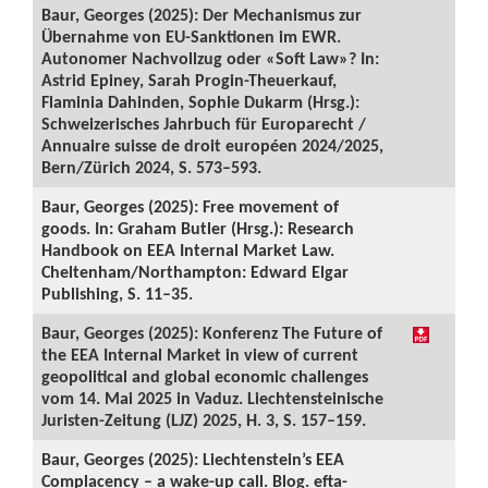
Baur, Georges (2025): Der Mechanismus zur
Übernahme von EU-Sanktionen im EWR.
Autonomer Nachvollzug oder «Soft Law»? In:
Astrid Epiney, Sarah Progin-Theuerkauf,
Flaminia Dahinden, Sophie Dukarm (Hrsg.):
Schweizerisches Jahrbuch für Europarecht /
Annuaire suisse de droit européen 2024/2025,
Bern/Zürich 2024, S. 573–593.
Baur, Georges (2025): Free movement of
goods. In: Graham Butler (Hrsg.): Research
Handbook on EEA Internal Market Law.
Cheltenham/Northampton: Edward Elgar
Publishing, S. 11–35.
Baur, Georges (2025): Konferenz The Future of
the EEA Internal Market in view of current
geopolitical and global economic challenges
vom 14. Mai 2025 in Vaduz. Liechtensteinische
Juristen-Zeitung (LJZ) 2025, H. 3, S. 157–159.
Baur, Georges (2025): Liechtenstein’s EEA
Complacency – a wake-up call. Blog. efta-