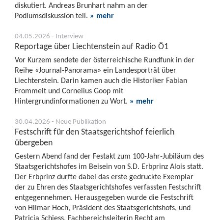
diskutiert. Andreas Brunhart nahm an der
Podiumsdiskussion teil.
» mehr
04.05.2026 - Interview
Reportage über Liechtenstein auf Radio Ö1
Vor Kurzem sendete der österreichische Rundfunk in der
Reihe «Journal-Panorama» ein Landesporträt über
Liechtenstein. Darin kamen auch die Historiker Fabian
Frommelt und Cornelius Goop mit
Hintergrundinformationen zu Wort.
» mehr
30.04.2026 - Neue Publikation
Festschrift für den Staatsgerichtshof feierlich
übergeben
Gestern Abend fand der Festakt zum 100-Jahr-Jubiläum des
Staatsgerichtshofes im Beisein von S.D. Erbprinz Alois statt.
Der Erbprinz durfte dabei das erste gedruckte Exemplar
der zu Ehren des Staatsgerichtshofes verfassten Festschrift
entgegennehmen. Herausgegeben wurde die Festschrift
von Hilmar Hoch, Präsident des Staatsgerichtshofs, und
Patricia Schiess, Fachbereichsleiterin Recht am