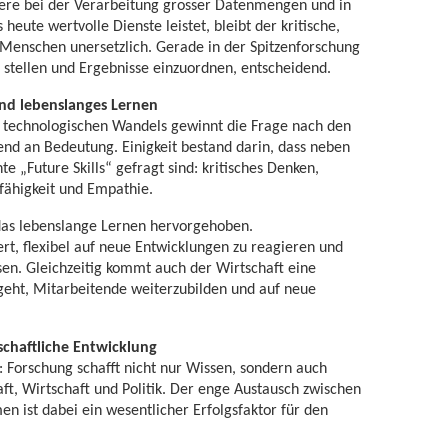
re bei der Verarbeitung grosser Datenmengen und in
 heute wertvolle Dienste leistet, bleibt der kritische,
s Menschen unersetzlich. Gerade in der Spitzenforschung
zu stellen und Ergebnisse einzuordnen, entscheidend.
 und lebenslanges Lernen
 technologischen Wandels gewinnt die Frage nach den
d an Bedeutung. Einigkeit bestand darin, dass neben
 „Future Skills“ gefragt sind: kritisches Denken,
ähigkeit und Empathie.
 das lebenslange Lernen hervorgehoben.
rt, flexibel auf neue Entwicklungen zu reagieren und
sen. Gleichzeitig kommt auch der Wirtschaft eine
geht, Mitarbeitende weiterzubilden und auf neue
lschaftliche Entwicklung
: Forschung schafft nicht nur Wissen, sondern auch
ft, Wirtschaft und Politik. Der enge Austausch zwischen
n ist dabei ein wesentlicher Erfolgsfaktor für den