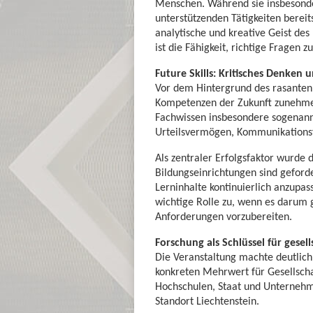
Menschen. Während sie insbesonde
unterstützenden Tätigkeiten bereits
analytische und kreative Geist de
ist die Fähigkeit, richtige Fragen 
Future Skills: Kritisches Denken
Vor dem Hintergrund des rasanten
Kompetenzen der Zukunft zunehmen
Fachwissen insbesondere sogenannte
Urteilsvermögen, Kommunikationsf
Als zentraler Erfolgsfaktor wurde
Bildungseinrichtungen sind geforde
Lerninhalte kontinuierlich anzupas
wichtige Rolle zu, wenn es darum 
Anforderungen vorzubereiten.
Forschung als Schlüssel für gesel
Die Veranstaltung machte deutlich
konkreten Mehrwert für Gesellscha
Hochschulen, Staat und Unternehme
Standort Liechtenstein.