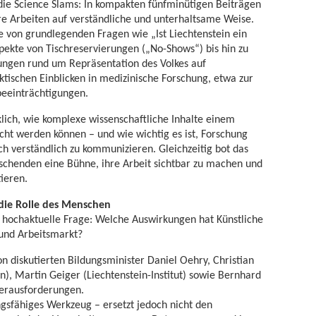
 die Science Slams: In kompakten fünfminütigen Beiträgen
re Arbeiten auf verständliche und unterhaltsame Weise.
 von grundlegenden Fragen wie „Ist Liechtenstein ein
spekte von Tischreservierungen („No-Shows“) bis hin zu
lungen rund um Repräsentation des Volkes auf
tischen Einblicken in medizinische Forschung, etwa zur
eeinträchtigungen.
klich, wie komplexe wissenschaftliche Inhalte einem
ht werden können – und wie wichtig es ist, Forschung
ch verständlich zu kommunizieren. Gleichzeitig bot das
schenden eine Bühne, ihre Arbeit sichtbar zu machen und
ieren.
 die Rolle des Menschen
 hochaktuelle Frage: Welche Auswirkungen hat Künstliche
 und Arbeitsmarkt?
 diskutierten Bildungsminister Daniel Oehry, Christian
n), Martin Geiger (Liechtenstein-Institut) sowie Bernhard
erausforderungen.
tungsfähiges Werkzeug – ersetzt jedoch nicht den