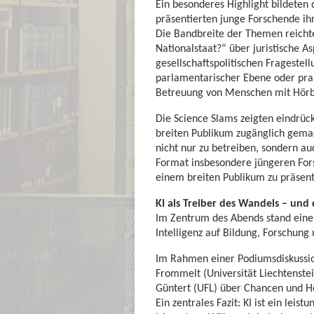
Ein besonderes Highlight bildeten
präsentierten junge Forschende ih
Die Bandbreite der Themen reichte
Nationalstaat?“ über juristische A
gesellschaftspolitischen Fragestel
parlamentarischer Ebene oder prak
Betreuung von Menschen mit Hörb
Die Science Slams zeigten eindrüc
breiten Publikum zugänglich gemac
nicht nur zu betreiben, sondern au
Format insbesondere jüngeren For
einem breiten Publikum zu präsent
KI als Treiber des Wandels – und
Im Zentrum des Abends stand eine
Intelligenz auf Bildung, Forschung
Im Rahmen einer Podiumsdiskussion
Frommelt (Universität Liechtenstei
Güntert (UFL) über Chancen und H
Ein zentrales Fazit: KI ist ein leis