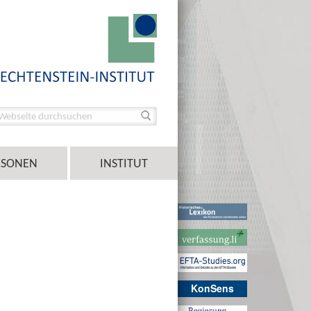
RSONEN
INSTITUT
KonSens