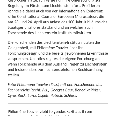
gesprochen hatte, führte sie nun ihre Untersuchung zur
Regelung im Fürstentum Liechtenstein fort. Profitieren
konnte sie dabei auch von der Internationalen Konferenz
«The Constitutional Courts of European Microstates», die
am 23. und 24. April aus Anlass des 100-Jahr-Jubiläums des
Staatsgerichtshofes stattfand und an welcher auch
Forschende des Liechtenstein-Instituts mitwirkten.
Die Forschenden des Liechtenstein-Instituts nutzten die
Gelegenheit, mit Philomène Touvier über ihr
Forschungsdesign und die bereits gewonnenen Erkenntnisse
zu sprechen. Überdies regt es die eigene Forschung an,
wenn Forschende aus dem Ausland Fragen zu Liechtenstein
und insbesondere zur liechtensteinischen Rechtsordnung
stellen.
Foto: Philomène Touvier (3.v.r.) mit den Forschenden des
Fachbereichs Recht: (v.l.) Georges Baur, Benedikt Pirker,
Cyrus Beck, Lukas Ospelt, Patricia Schiess.
Philomène Touvier zieht folgendes Fazit aus ihrem