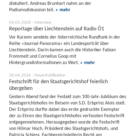
diskutiert. Andreas Brunhart nahm an der
Podiumsdiskussion teil.
» mehr
04.05.2026 - Interview
Reportage über Liechtenstein auf Radio Ö1
Vor Kurzem sendete der österreichische Rundfunk in der
Reihe «Journal-Panorama» ein Landesporträt über
Liechtenstein. Darin kamen auch die Historiker Fabian
Frommelt und Cornelius Goop mit
Hintergrundinformationen zu Wort.
» mehr
30.04.2026 - Neue Publikation
Festschrift für den Staatsgerichtshof feierlich
übergeben
Gestern Abend fand der Festakt zum 100-Jahr-Jubiläum des
Staatsgerichtshofes im Beisein von S.D. Erbprinz Alois statt.
Der Erbprinz durfte dabei das erste gedruckte Exemplar
der zu Ehren des Staatsgerichtshofes verfassten Festschrift
entgegennehmen. Herausgegeben wurde die Festschrift
von Hilmar Hoch, Präsident des Staatsgerichtshofs, und
Patricia Schiess, Fachbereichsleiterin Recht am