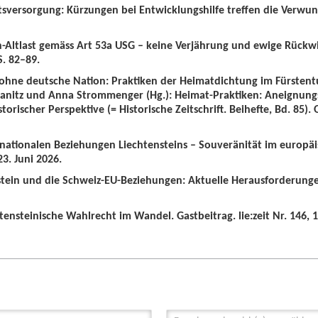
tsversorgung: Kürzungen bei Entwicklungshilfe treffen die Verwun
n-Altlast gemäss Art 53a USG – keine Verjährung und ewige Rückw
S. 82–89.
 ohne deutsche Nation: Praktiken der Heimatdichtung im Fürstent
wanitz und Anna Strommenger (Hg.): Heimat-Praktiken: Aneignung
orischer Perspektive (= Historische Zeitschrift. Beihefte, Bd. 85).
ernationalen Beziehungen Liechtensteins – Souveränität im europä
3. Juni 2026.
nstein und die Schweiz-EU-Beziehungen: Aktuelle Herausforderunge
tensteinische Wahlrecht im Wandel. Gastbeitrag. lie:zeit Nr. 146, 1