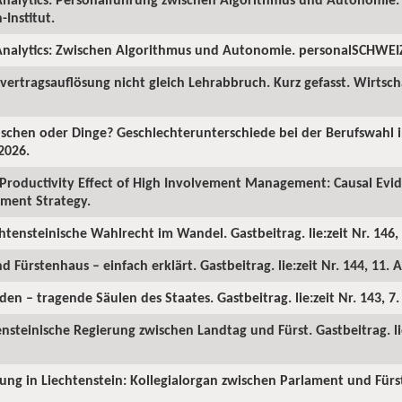
Institut.
nalytics: Zwischen Algorithmus und Autonomie. personalSCHWEIZ.
ertragsauflösung nicht gleich Lehrabbruch. Kurz gefasst. Wirtscha
chen oder Dinge? Geschlechterunterschiede bei der Berufswahl in
2026.
Productivity Effect of High Involvement Management: Causal Ev
ment Strategy.
chtensteinische Wahlrecht im Wandel. Gastbeitrag. lie:zeit Nr. 146, 
d Fürstenhaus – einfach erklärt. Gastbeitrag. lie:zeit Nr. 144, 11. A
en – tragende Säulen des Staates. Gastbeitrag. lie:zeit Nr. 143, 7
ensteinische Regierung zwischen Landtag und Fürst. Gastbeitrag. lie
rung in Liechtenstein: Kollegialorgan zwischen Parlament und Fürst