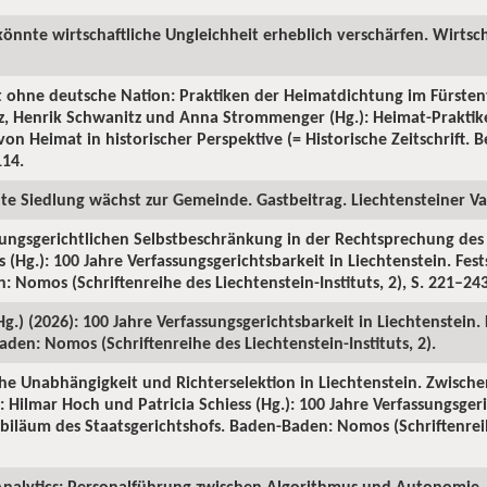
könnte wirtschaftliche Ungleichheit erheblich verschärfen. Wirtsch
t ohne deutsche Nation: Praktiken der Heimatdichtung im Fürsten
tz, Henrik Schwanitz und Anna Strommenger (Hg.): Heimat-Prakti
on Heimat in historischer Perspektive (= Historische Zeitschrift. Be
114.
ute Siedlung wächst zur Gemeinde. Gastbeitrag. Liechtensteiner Vat
sungsgerichtlichen Selbstbeschränkung in der Rechtsprechung des S
 (Hg.): 100 Jahre Verfassungsgerichtsbarkeit in Liechtenstein. Fes
 Nomos (Schriftenreihe des Liechtenstein-Instituts, 2), S. 221–243
(Hg.) (2026): 100 Jahre Verfassungsgerichtsbarkeit in Liechtenstein.
den: Nomos (Schriftenreihe des Liechtenstein-Instituts, 2).
iche Unabhängigkeit und Richterselektion in Liechtenstein. Zwische
 Hilmar Hoch und Patricia Schiess (Hg.): 100 Jahre Verfassungsgeri
Jubiläum des Staatsgerichtshofs. Baden-Baden: Nomos (Schriftenrei
nalytics: Personalführung zwischen Algorithmus und Autonomie. 