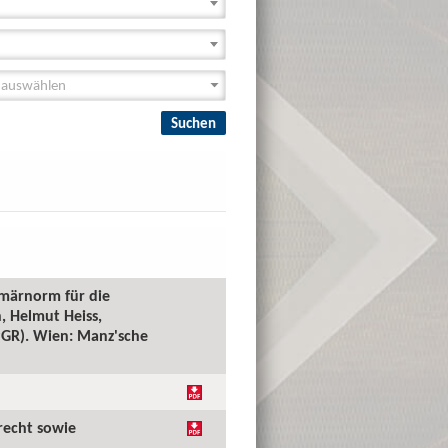
imärnorm für die
, Helmut Heiss,
(PGR). Wien: Manz'sche
recht sowie