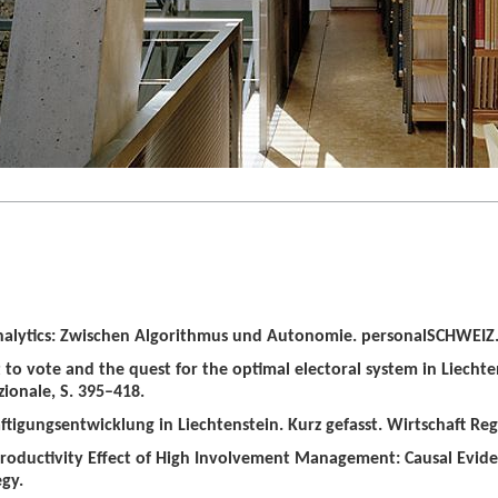
alytics: Zwischen Algorithmus und Autonomie. personalSCHWEIZ. 
t to vote and the quest for the optimal electoral system in Liechten
zionale, S. 395–418.
tigungsentwicklung in Liechtenstein. Kurz gefasst. Wirtschaft Regio
roductivity Effect of High Involvement Management: Causal Evid
gy.