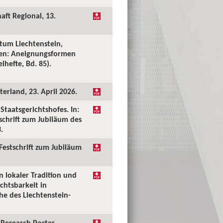
aft Regional, 13.
tum Liechtenstein,
ken: Aneignungsformen
ihefte, Bd. 85).
erland, 23. April 2026.
taatsgerichtshofes. In:
tschrift zum Jubiläum des
.
 Festschrift zum Jubiläum
n lokaler Tradition und
chtsbarkeit in
he des Liechtenstein-
Research Poster.