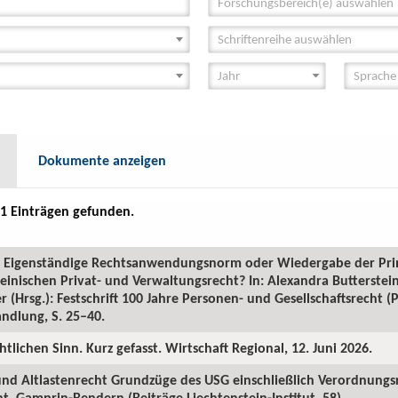
Forschungsbereich(e) auswählen
Schriftenreihe auswählen
Dokumente anzeigen
1 Einträgen gefunden.
GR: Eigenständige Rechtsanwendungsnorm oder Wiedergabe der Pr
inischen Privat- und Verwaltungsrecht? In: Alexandra Butterstein
 (Hrsg.): Festschrift 100 Jahre Personen- und Gesellschaftsrecht 
ndlung, S. 25–40.
htlichen Sinn. Kurz gefasst. Wirtschaft Regional, 12. Juni 2026.
 und Altlastenrecht Grundzüge des USG einschließlich Verordnungs
. Gamprin-Bendern (Beiträge Liechtenstein-Institut, 58).