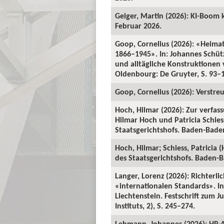
Geiger, Martin (2026): KI-Boom 
Februar 2026.
Goop, Cornelius (2026): «Heima
1866–1945». In: Johannes Schü
und alltägliche Konstruktionen v
Oldenbourg: De Gruyter, S. 93–
Goop, Cornelius (2026): Verstre
Hoch, Hilmar (2026): Zur verfas
Hilmar Hoch und Patricia Schiess
Staatsgerichtshofs. Baden-Baden:
Hoch, Hilmar; Schiess, Patricia 
des Staatsgerichtshofs. Baden-Ba
Langer, Lorenz (2026): Richterl
«internationalen Standards». In:
Liechtenstein. Festschrift zum 
Instituts, 2), S. 245–274.
Lehmann, Johannes (2026): HR-A