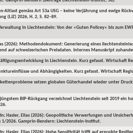
ren-Altlast gemäss Art 53a USG – keine Verjährung und ewige Rüc
ng (LJZ) 2026, H. 2, S. 82–89.
 Verwaltung in Liechtenstein: Von der «Guten Policey» bis zum EWR
as (2026): Methodendokument: Generierung eines liechtensteinisc
rend auf schweizerischen Preisdaten. Internes Manuskript zuhanden
ftigungsentwicklung in Liechtenstein. Kurz gefasst. Wirtschaft Reg
nktureinflüsse und Abhängigkeiten. Kurz gefasst. Wirtschaft Region
rkettenprobleme setzen globalen Güterhandel wieder unter Druck. 
z jüngstem BIP-Rückgang verzeichnet Liechtenstein seit 2019 ein 
026.
in; Hasler, Elias (2026): Geopolitische Verwerfungen und Unsicherh
us 1/2026. Gamprin-Bendern: Liechtenstein-Institut.
; Hasler, Elias (2026): Hohe Sensitivität trifft auf erprobte Resilie