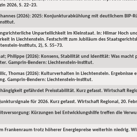
in 2026, S. 22–23.
ohannes (2026): 2025: Konjunkturabkühlung mit deutlichem BIP-R
nstitut.
ngsrichterliche Unparteilichkeit im Kleinstaat. In: Hilmar Hoch und
rkeit in Liechtenstein. Festschrift zum Jubiläum des Staatsgericht
enstein-Instituts, 2), S. 55–73.
hat; Philippe (2026): Konsens, Stabilität und Identität: Was macht p
ter. Gamprin-Bendern: Liechtenstein-Institut.
Milic, Thomas (2026): Kulturverhalten in Liechtenstein. Ergebnisse 
ng. Gamprin-Bendern: Liechtenstein-Institut.
hängigkeit gefährdet Preisstabilität. Kurz gefasst. Wirtschaft Regi
junktursignale für 2026. Kurz gefasst. Wirtschaft Regional, 20. Feb
itsversorgung: Kürzungen bei Entwicklungshilfe treffen die Verw
 im Frankenraum trotz höherer Energiepreise weiterhin niedrig. Wi