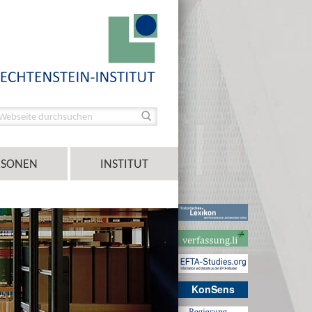
RSONEN
INSTITUT
KonSens