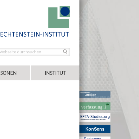
RSONEN
INSTITUT
KonSens