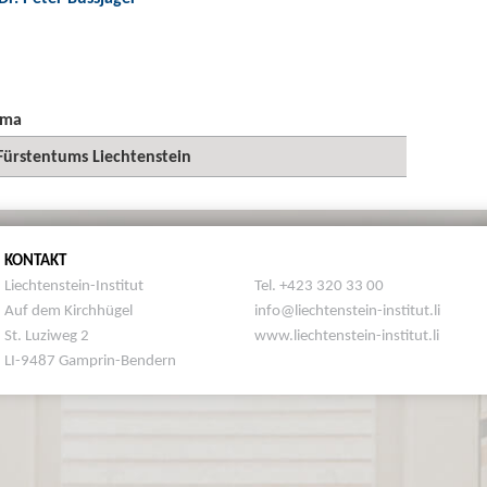
ema
Fürstentums Liechtenstein
KONTAKT
Liechtenstein-Institut
Tel. +423 320 33 00
Auf dem Kirchhügel
info@liechtenstein-institut.li
St. Luziweg 2
www.liechtenstein-institut.li
LI-9487 Gamprin-Bendern