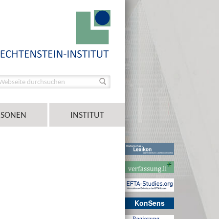
RSONEN
INSTITUT
KonSens