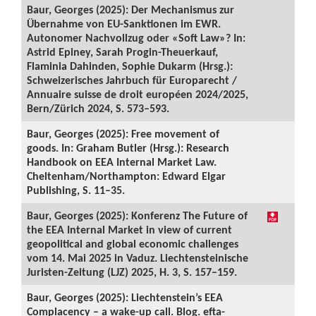
Baur, Georges (2025): Der Mechanismus zur
Übernahme von EU-Sanktionen im EWR.
Autonomer Nachvollzug oder «Soft Law»? In:
Astrid Epiney, Sarah Progin-Theuerkauf,
Flaminia Dahinden, Sophie Dukarm (Hrsg.):
Schweizerisches Jahrbuch für Europarecht /
Annuaire suisse de droit européen 2024/2025,
Bern/Zürich 2024, S. 573–593.
Baur, Georges (2025): Free movement of
goods. In: Graham Butler (Hrsg.): Research
Handbook on EEA Internal Market Law.
Cheltenham/Northampton: Edward Elgar
Publishing, S. 11–35.
Baur, Georges (2025): Konferenz The Future of
the EEA Internal Market in view of current
geopolitical and global economic challenges
vom 14. Mai 2025 in Vaduz. Liechtensteinische
Juristen-Zeitung (LJZ) 2025, H. 3, S. 157–159.
Baur, Georges (2025): Liechtenstein’s EEA
Complacency – a wake-up call. Blog. efta-