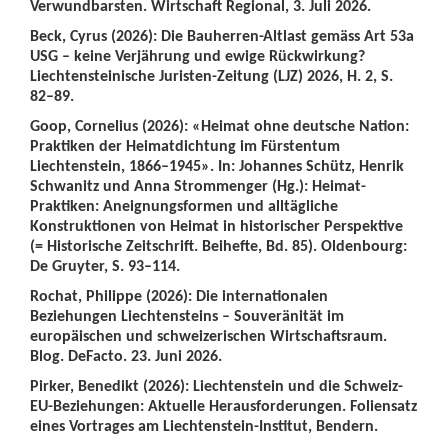
Verwundbarsten. Wirtschaft Regional, 3. Juli 2026.
Beck, Cyrus (2026): Die Bauherren-Altlast gemäss Art 53a
USG – keine Verjährung und ewige Rückwirkung?
Liechtensteinische Juristen-Zeitung (LJZ) 2026, H. 2, S.
82–89.
Goop, Cornelius (2026): «Heimat ohne deutsche Nation:
Praktiken der Heimatdichtung im Fürstentum
Liechtenstein, 1866–1945». In: Johannes Schütz, Henrik
Schwanitz und Anna Strommenger (Hg.): Heimat-
Praktiken: Aneignungsformen und alltägliche
Konstruktionen von Heimat in historischer Perspektive
(= Historische Zeitschrift. Beihefte, Bd. 85). Oldenbourg:
De Gruyter, S. 93–114.
Rochat, Philippe (2026): Die internationalen
Beziehungen Liechtensteins – Souveränität im
europäischen und schweizerischen Wirtschaftsraum.
Blog. DeFacto. 23. Juni 2026.
Pirker, Benedikt (2026): Liechtenstein und die Schweiz-
EU-Beziehungen: Aktuelle Herausforderungen. Foliensatz
eines Vortrages am Liechtenstein-Institut, Bendern.