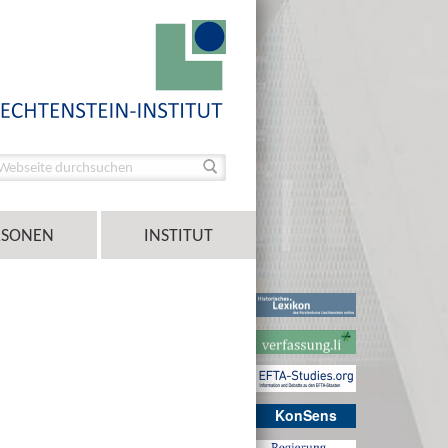
RSONEN
INSTITUT
KonSens