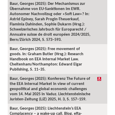
Baur, Georges (2025): Der Mechanismus zur
Übernahme von EU-Sanktionen im EWR.
Autonomer Nachvollzug oder «Soft Law»? In:
Astrid Epiney, Sarah Progin-Theuerkauf,
Flaminia Dahinden, Sophie Dukarm (Hrsg.):
Schweizerisches Jahrbuch für Europarecht /
Annuaire suisse de droit européen 2024/2025,
Bern/Zürich 2024, S. 573–593.
Baur, Georges (2025): Free movement of
goods. In: Graham Butler (Hrsg.): Research
Handbook on EEA Internal Market Law.
Cheltenham/Northampton: Edward Elgar
Publishing, S. 11–35.
Baur, Georges (2025): Konferenz The Future of
the EEA Internal Market in view of current
geopolitical and global economic challenges
vom 14. Mai 2025 in Vaduz. Liechtensteinische
Juristen-Zeitung (LJZ) 2025, H. 3, S. 157–159.
Baur, Georges (2025): Liechtenstein’s EEA
Complacency – a wake-up call. Blog. efta-