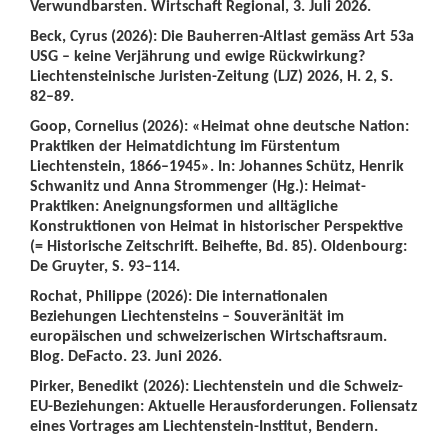
Verwundbarsten. Wirtschaft Regional, 3. Juli 2026.
Beck, Cyrus (2026): Die Bauherren-Altlast gemäss Art 53a
USG – keine Verjährung und ewige Rückwirkung?
Liechtensteinische Juristen-Zeitung (LJZ) 2026, H. 2, S.
82–89.
Goop, Cornelius (2026): «Heimat ohne deutsche Nation:
Praktiken der Heimatdichtung im Fürstentum
Liechtenstein, 1866–1945». In: Johannes Schütz, Henrik
Schwanitz und Anna Strommenger (Hg.): Heimat-
Praktiken: Aneignungsformen und alltägliche
Konstruktionen von Heimat in historischer Perspektive
(= Historische Zeitschrift. Beihefte, Bd. 85). Oldenbourg:
De Gruyter, S. 93–114.
Rochat, Philippe (2026): Die internationalen
Beziehungen Liechtensteins – Souveränität im
europäischen und schweizerischen Wirtschaftsraum.
Blog. DeFacto. 23. Juni 2026.
Pirker, Benedikt (2026): Liechtenstein und die Schweiz-
EU-Beziehungen: Aktuelle Herausforderungen. Foliensatz
eines Vortrages am Liechtenstein-Institut, Bendern.