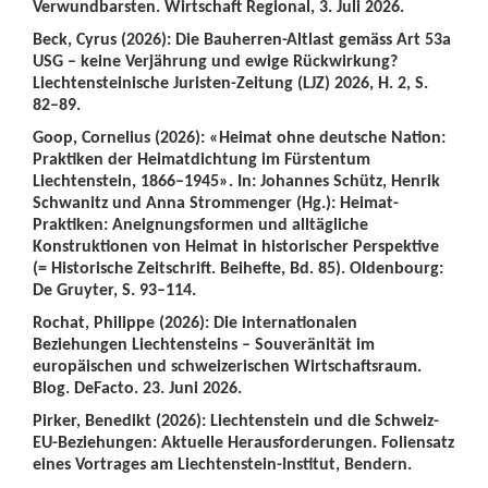
Verwundbarsten. Wirtschaft Regional, 3. Juli 2026.
Beck, Cyrus (2026): Die Bauherren-Altlast gemäss Art 53a
USG – keine Verjährung und ewige Rückwirkung?
Liechtensteinische Juristen-Zeitung (LJZ) 2026, H. 2, S.
82–89.
Goop, Cornelius (2026): «Heimat ohne deutsche Nation:
Praktiken der Heimatdichtung im Fürstentum
Liechtenstein, 1866–1945». In: Johannes Schütz, Henrik
Schwanitz und Anna Strommenger (Hg.): Heimat-
Praktiken: Aneignungsformen und alltägliche
Konstruktionen von Heimat in historischer Perspektive
(= Historische Zeitschrift. Beihefte, Bd. 85). Oldenbourg:
De Gruyter, S. 93–114.
Rochat, Philippe (2026): Die internationalen
Beziehungen Liechtensteins – Souveränität im
europäischen und schweizerischen Wirtschaftsraum.
Blog. DeFacto. 23. Juni 2026.
Pirker, Benedikt (2026): Liechtenstein und die Schweiz-
EU-Beziehungen: Aktuelle Herausforderungen. Foliensatz
eines Vortrages am Liechtenstein-Institut, Bendern.