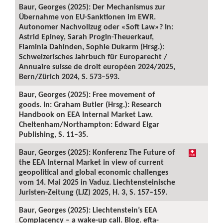
Baur, Georges (2025): Der Mechanismus zur
Übernahme von EU-Sanktionen im EWR.
Autonomer Nachvollzug oder «Soft Law»? In:
Astrid Epiney, Sarah Progin-Theuerkauf,
Flaminia Dahinden, Sophie Dukarm (Hrsg.):
Schweizerisches Jahrbuch für Europarecht /
Annuaire suisse de droit européen 2024/2025,
Bern/Zürich 2024, S. 573–593.
Baur, Georges (2025): Free movement of
goods. In: Graham Butler (Hrsg.): Research
Handbook on EEA Internal Market Law.
Cheltenham/Northampton: Edward Elgar
Publishing, S. 11–35.
Baur, Georges (2025): Konferenz The Future of
the EEA Internal Market in view of current
geopolitical and global economic challenges
vom 14. Mai 2025 in Vaduz. Liechtensteinische
Juristen-Zeitung (LJZ) 2025, H. 3, S. 157–159.
Baur, Georges (2025): Liechtenstein’s EEA
Complacency – a wake-up call. Blog. efta-