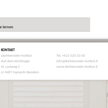
e lernen
KONTAKT
Liechtenstein-Institut
Tel. +423 320 33 00
Auf dem Kirchhügel
info@liechtenstein-institut.li
St. Luziweg 2
www.liechtenstein-institut.li
LI-9487 Gamprin-Bendern