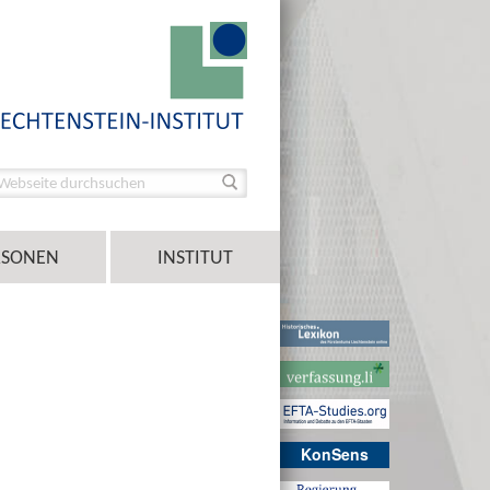
RSONEN
INSTITUT
KonSens