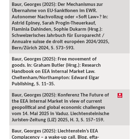
Baur, Georges (2025): Der Mechanismus zur
Übernahme von EU-Sanktionen im EWR.
Autonomer Nachvollzug oder «Soft Law»? In:
Astrid Epiney, Sarah Progin-Theuerkauf,
Flaminia Dahinden, Sophie Dukarm (Hrsg.):
Schweizerisches Jahrbuch für Europarecht /
Annuaire suisse de droit européen 2024/2025,
Bern/Zürich 2024, S. 573–593.
Baur, Georges (2025): Free movement of
goods. In: Graham Butler (Hrsg.): Research
Handbook on EEA Internal Market Law.
Cheltenham/Northampton: Edward Elgar
Publishing, S. 11–35.
Baur, Georges (2025): Konferenz The Future of
the EEA Internal Market in view of current
geopolitical and global economic challenges
vom 14. Mai 2025 in Vaduz. Liechtensteinische
Juristen-Zeitung (LJZ) 2025, H. 3, S. 157–159.
Baur, Georges (2025): Liechtenstein’s EEA
Complacency – a wake-up call. Blog. efta-