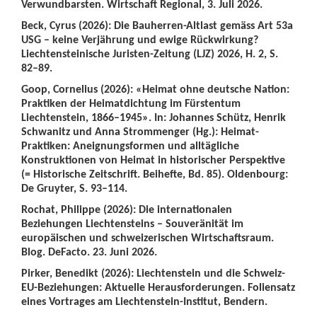
Verwundbarsten. Wirtschaft Regional, 3. Juli 2026.
Beck, Cyrus (2026): Die Bauherren-Altlast gemäss Art 53a
USG – keine Verjährung und ewige Rückwirkung?
Liechtensteinische Juristen-Zeitung (LJZ) 2026, H. 2, S.
82–89.
Goop, Cornelius (2026): «Heimat ohne deutsche Nation:
Praktiken der Heimatdichtung im Fürstentum
Liechtenstein, 1866–1945». In: Johannes Schütz, Henrik
Schwanitz und Anna Strommenger (Hg.): Heimat-
Praktiken: Aneignungsformen und alltägliche
Konstruktionen von Heimat in historischer Perspektive
(= Historische Zeitschrift. Beihefte, Bd. 85). Oldenbourg:
De Gruyter, S. 93–114.
Rochat, Philippe (2026): Die internationalen
Beziehungen Liechtensteins – Souveränität im
europäischen und schweizerischen Wirtschaftsraum.
Blog. DeFacto. 23. Juni 2026.
Pirker, Benedikt (2026): Liechtenstein und die Schweiz-
EU-Beziehungen: Aktuelle Herausforderungen. Foliensatz
eines Vortrages am Liechtenstein-Institut, Bendern.