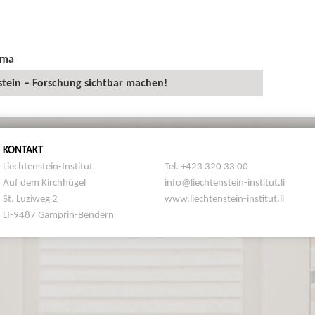
ema
stein – Forschung sichtbar machen!
KONTAKT
Liechtenstein-Institut
Tel. +423 320 33 00
Auf dem Kirchhügel
info@liechtenstein-institut.li
St. Luziweg 2
www.liechtenstein-institut.li
LI-9487 Gamprin-Bendern