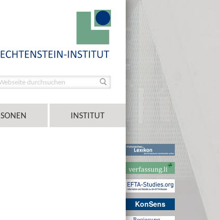
RSONEN
INSTITUT
KonSens