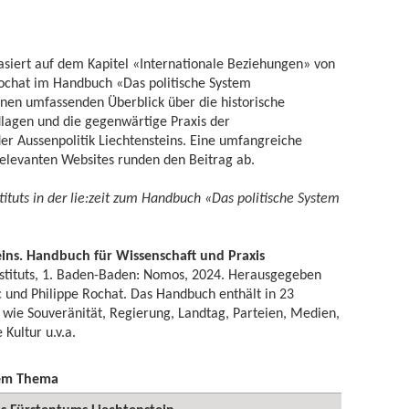
 basiert auf dem Kapitel «Internationale Beziehungen» von
Rochat im Handbuch «Das politische System
einen umfassenden Überblick über die historische
dlagen und die gegenwärtige Praxis der
er Aussenpolitik Liechtensteins. Eine umfangreiche
u relevanten Websites runden den Beitrag ab.
tituts in der lie:zeit zum Handbuch «Das politische System
eins. Handbuch für Wissenschaft und Praxis
Instituts, 1. Baden-Baden: Nomos, 2024. Herausgegeben
 und Philippe Rochat. Das Handbuch enthält in 23
wie Souveränität, Regierung, Landtag, Parteien, Medien,
Kultur u.v.a.
sem Thema