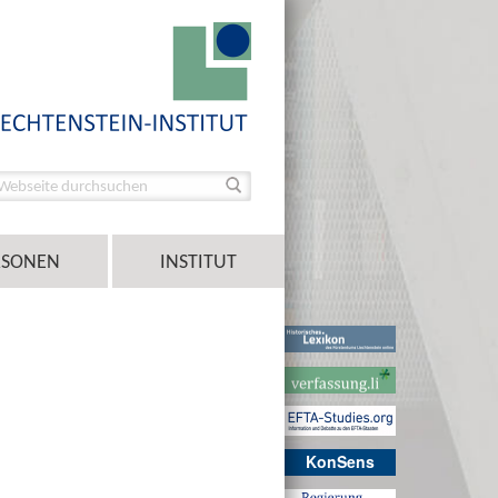
RSONEN
INSTITUT
KonSens