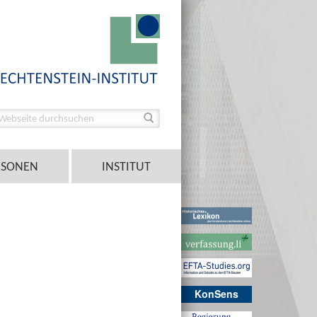
RSONEN
INSTITUT
KonSens