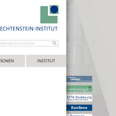
RSONEN
INSTITUT
KonSens